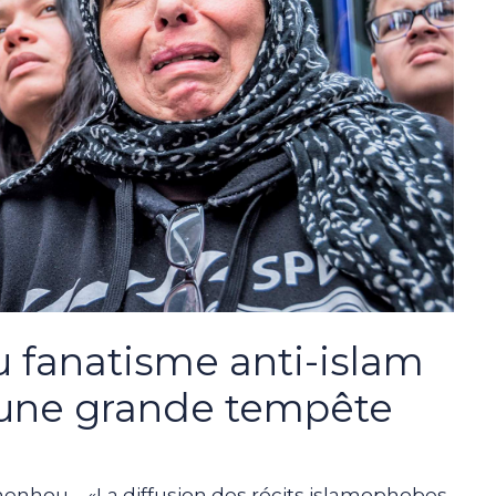
u fanatisme anti-islam
 une grande tempête
nhou – «La diffusion des récits islamophobes