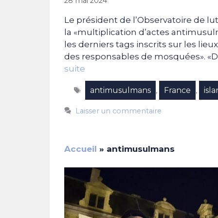
28 mai 2024
Le président de l’Observatoire de l
la «multiplication d’actes antimusu
les derniers tags inscrits sur les li
des responsables de mosquées». «D
suite
Étiquettes
antimusulmans
France
isl
,
,
Laisser un commentaire
Accueil
»
antimusulmans