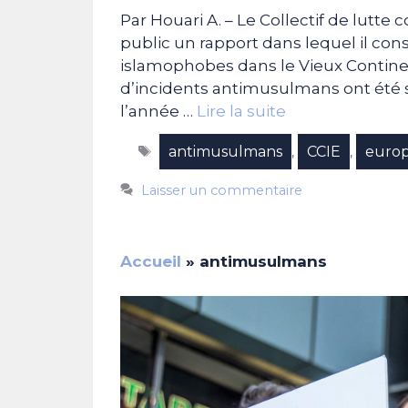
Par Houari A. – Le Collectif de lutte
public un rapport dans lequel il co
islamophobes dans le Vieux Continen
d’incidents antimusulmans ont été s
l’année …
Lire la suite
Étiquettes
antimusulmans
CCIE
euro
,
,
Laisser un commentaire
Accueil
»
antimusulmans