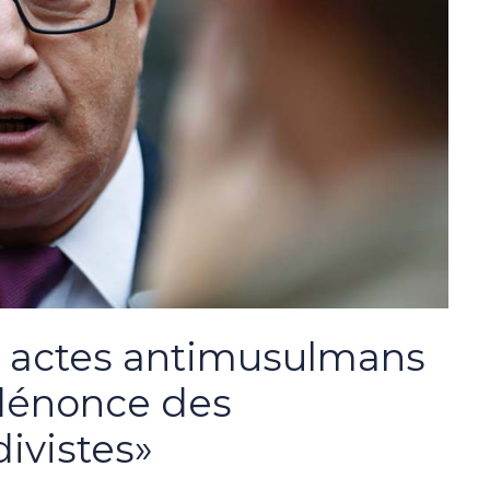
s actes antimusulmans
 dénonce des
ivistes»