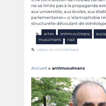
ne se limite pas à la propagande ex
aux universités, aux écoles, aux éta
parlementaires.» «L’islamophobie ré
structurelle découlant de stéréotype
Étiquettes
actes
antimusulmans
euro
,
,
musulmans
nazi
,
Laisser un commentaire
Accueil
»
antimusulmans