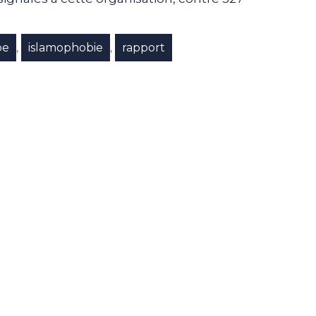
pe
islamophobie
rapport
,
,