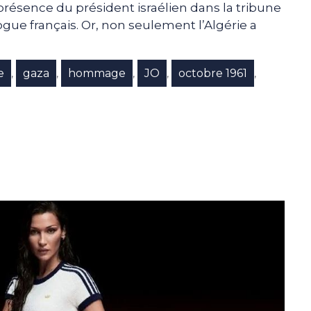
présence du président israélien dans la tribune
ue français. Or, non seulement l’Algérie a
e
gaza
hommage
JO
octobre 1961
,
,
,
,
,