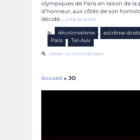
olympiques de Paris en raison de la 
d’honneur, aux côtés de son homolog
décidé …
Lire la suite
Étiquettes
décolonialisme
extrême-droit
,
Paris
Tel-Aviv
,
Laisser un commentaire
Accueil
»
JO