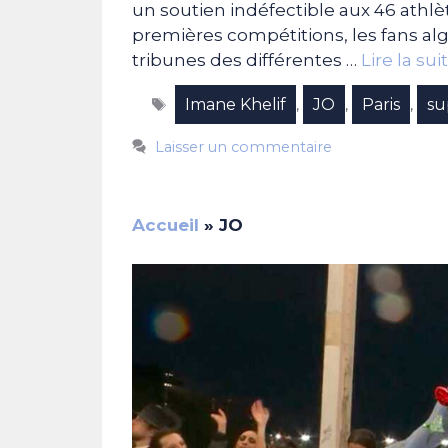
un soutien indéfectible aux 46 athlèt
premières compétitions, les fans al
tribunes des différentes …
Lire la sui
Étiquettes
Imane Khelif
JO
Paris
su
,
,
,
Laisser un commentaire
Accueil
»
JO