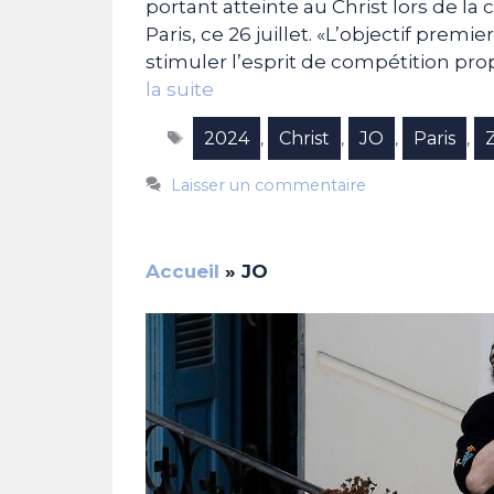
portant atteinte au Christ lors de 
Paris, ce 26 juillet. «L’objectif premi
stimuler l’esprit de compétition pr
la suite
Étiquettes
2024
Christ
JO
Paris
,
,
,
,
Laisser un commentaire
Accueil
»
JO