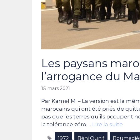
Les paysans maro
l’arrogance du M
15 mars 2021
Par Kamel M. – La version est la même
marocains qui ont été priés de quitter
pas que les terres qu’ils occupent n
la tolérance zéro …
Lire la suite
Étiquettes
1972
Béni Ounif
Boumediè
,
,