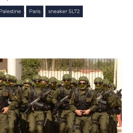
Palestine
Paris
sneaker SL72
,
,