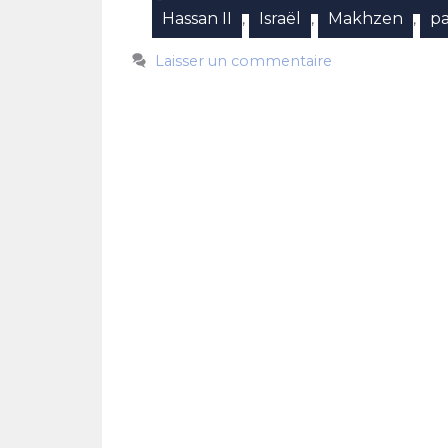
Hassan II
Israël
Makhzen
pa
,
,
,
Laisser un commentaire