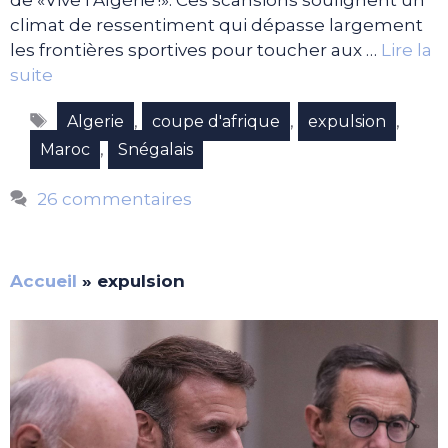
de «Vive l’Algérie !». Ces scansions soulignent un
climat de ressentiment qui dépasse largement
les frontières sportives pour toucher aux …
Lire la
suite
Étiquettes
,
,
,
Algerie
coupe d'afrique
expulsion
,
Maroc
Snégalais
26 commentaires
Accueil
»
expulsion