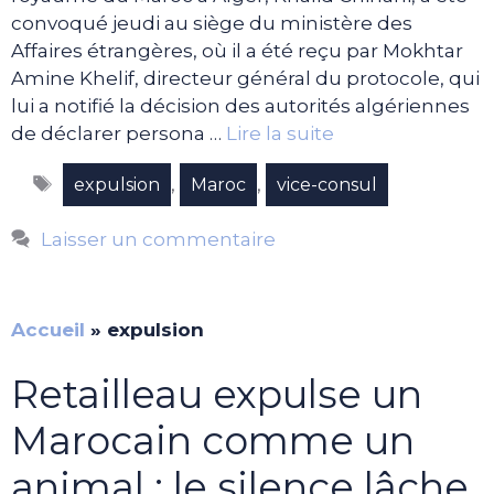
convoqué jeudi au siège du ministère des
Affaires étrangères, où il a été reçu par Mokhtar
Amine Khelif, directeur général du protocole, qui
lui a notifié la décision des autorités algériennes
de déclarer persona …
Lire la suite
Étiquettes
,
,
expulsion
Maroc
vice-consul
Laisser un commentaire
Accueil
»
expulsion
Retailleau expulse un
Marocain comme un
animal : le silence lâche