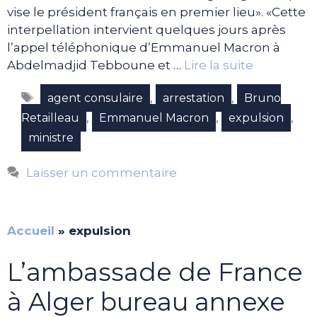
vise le président français en premier lieu». «Cette
interpellation intervient quelques jours après
l’appel téléphonique d’Emmanuel Macron à
Abdelmadjid Tebboune et …
Lire la suite
Étiquettes
,
,
agent consulaire
arrestation
Bruno
,
,
,
Retailleau
Emmanuel Macron
expulsion
ministre
Laisser un commentaire
Accueil
»
expulsion
L’ambassade de France
à Alger bureau annexe