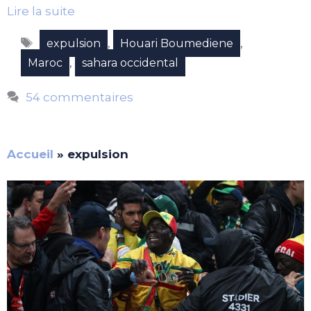
Lire la suite
Étiquettes
,
,
expulsion
Houari Boumediene
,
Maroc
sahara occidental
54 commentaires
Accueil
»
expulsion