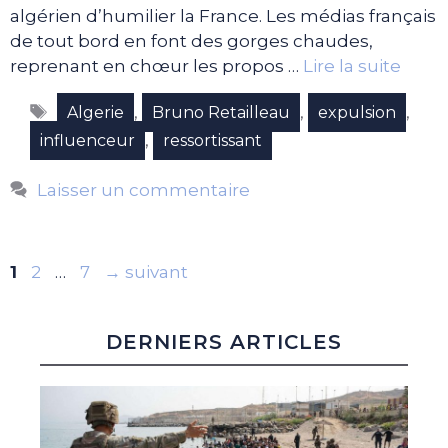
algérien d’humilier la France. Les médias français
de tout bord en font des gorges chaudes,
reprenant en chœur les propos …
Lire la suite
Étiquettes
,
,
,
Algerie
Bruno Retailleau
expulsion
,
influenceur
ressortissant
Laisser un commentaire
Page
Page
Page
1
2
…
7
→
suivant
DERNIERS ARTICLES