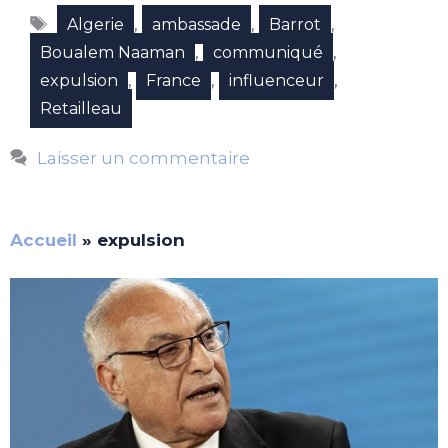
Étiquettes
,
,
,
Algerie
ambassade
Barrot
,
,
Boualem Naaman
communiqué
,
,
,
expulsion
France
influenceur
Retailleau
Laisser un commentaire
Accueil
»
expulsion