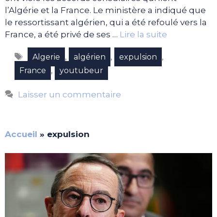
l’Algérie et la France. Le ministère a indiqué que
le ressortissant algérien, qui a été refoulé vers la
France, a été privé de ses …
Lire la suite
Étiquettes
,
,
,
Algerie
algérien
expulsion
,
France
youtubeur
Laisser un commentaire
Accueil
»
expulsion