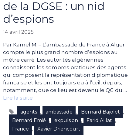
de la DGSE : un nid
d’espions
14 avril 2025
Par Kamel M. – L’ambassade de France à Alger
compte le plus grand nombre d’espions au
mètre carré. Les autorités algériennes
connaissent les sombres pratiques des agents
qui composent la représentation diplomatique
française et les ont toujours eu à l’œil, depuis,
notamment, que ce lieu est devenu le QG du …
Lire la suite
Étiquettes
,
,
,
agents
ambassade
Bernard Bajolet
,
,
,
Bernard Emié
expulsion
Farid Alilat
,
France
Xavier Driencourt