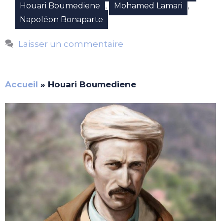
,
,
Houari Boumediene
Mohamed Lamari
Napoléon Bonaparte
Laisser un commentaire
Accueil
»
Houari Boumediene