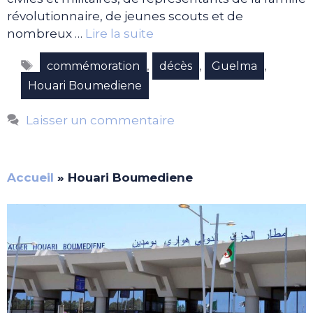
révolutionnaire, de jeunes scouts et de
nombreux …
Lire la suite
Étiquettes
,
,
,
commémoration
décès
Guelma
Houari Boumediene
Laisser un commentaire
Accueil
»
Houari Boumediene