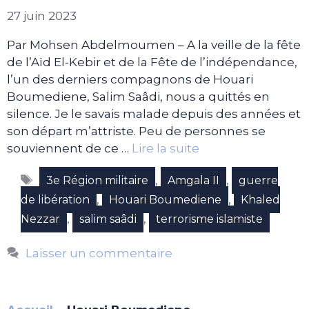
27 juin 2023
Par Mohsen Abdelmoumen – A la veille de la fête
de l’Aïd El-Kebir et de la Fête de l’indépendance,
l’un des derniers compagnons de Houari
Boumediene, Salim Saâdi, nous a quittés en
silence. Je le savais malade depuis des années et
son départ m’attriste. Peu de personnes se
souviennent de ce …
Lire la suite
Étiquettes
,
,
3e Région militaire
Amgala II
guerre
,
,
de libération
Houari Boumediene
Khaled
,
,
Nezzar
salim saâdi
terrorisme islamiste
Laisser un commentaire