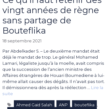
vingt années de règne
sans partage de
Bouteflika
18 septembre 2021
Par Abdelkader S. – Le deuxième mandat était
déjà le mandat de trop. Le général Mohamed
Lamari, légaliste jusqu’à la moelle, avait compris
que la succession de l’ancien ministre des
Affaires étrangères de Houari Boumediene à lui-
même allait causer des dégâts. Il n’avait pas tort.
Il démissionnera dès après la réélection …
Lire la
suite
Étiquettes
,
,
,
Ahmed Gaid Salah
ANP
bouteflika