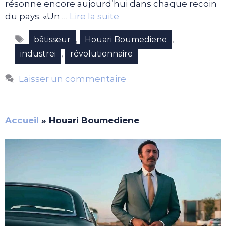
résonne encore aujourd’hui dans chaque recoin
du pays. «Un …
Lire la suite
Étiquettes
,
,
bâtisseur
Houari Boumediene
,
industrei
révolutionnaire
Laisser un commentaire
Accueil
»
Houari Boumediene