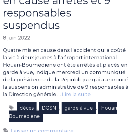
en cause arrêtés et 9
responsables
suspendus
8 juin 2022
Quatre mis en cause dans l’accident qui a coûté
la vie à deux jeunes à l’aéroport international
Houari-Boumediene ont été arrêtés et placés en
garde à vue, indique mercredi un communiqué
de la présidence de la République qui a annoncé
la suspension administrative de 9 responsables à
la Direction générale …
Lire la suite
Étiquettes
,
,
,
décès
DGSN
garde à vue
Houari
Boumediene
Laisser un commentaire