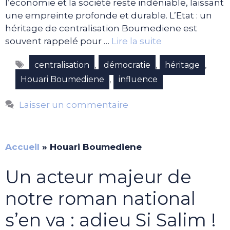
l’économie et la société reste indéniable, laissant
une empreinte profonde et durable. L’Etat : un
héritage de centralisation Boumediene est
souvent rappelé pour …
Lire la suite
Étiquettes
,
,
,
centralisation
démocratie
héritage
,
Houari Boumediene
influence
Laisser un commentaire
Accueil
»
Houari Boumediene
Un acteur majeur de
notre roman national
s’en va : adieu Si Salim !