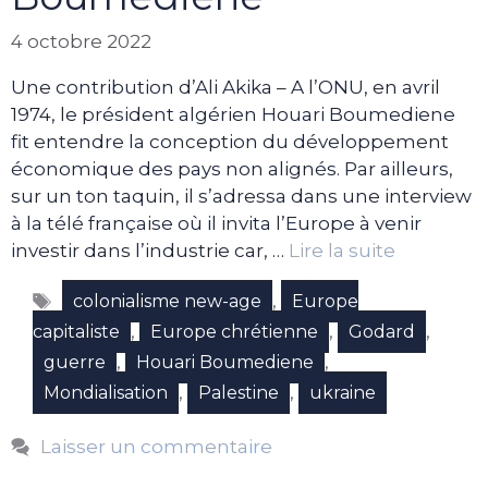
4 octobre 2022
Une contribution d’Ali Akika – A l’ONU, en avril
1974, le président algérien Houari Boumediene
fit entendre la conception du développement
économique des pays non alignés. Par ailleurs,
sur un ton taquin, il s’adressa dans une interview
à la télé française où il invita l’Europe à venir
investir dans l’industrie car, …
Lire la suite
Étiquettes
,
colonialisme new-age
Europe
,
,
,
capitaliste
Europe chrétienne
Godard
,
,
guerre
Houari Boumediene
,
,
Mondialisation
Palestine
ukraine
Laisser un commentaire