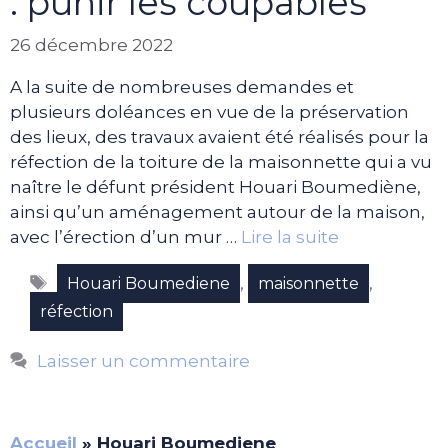
: punir les coupables
26 décembre 2022
A la suite de nombreuses demandes et
plusieurs doléances en vue de la préservation
des lieux, des travaux avaient été réalisés pour la
réfection de la toiture de la maisonnette qui a vu
naître le défunt président Houari Boumediène,
ainsi qu’un aménagement autour de la maison,
avec l’érection d’un mur …
Lire la suite
Étiquettes
,
,
Houari Boumediene
maisonnette
réfection
Laisser un commentaire
Accueil
»
Houari Boumediene