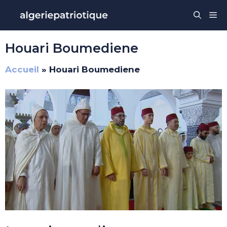
Aller
Me
au
contenu
Houari Boumediene
Accueil
»
Houari Boumediene