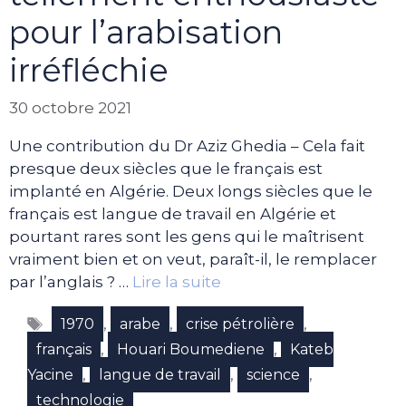
pour l’arabisation
irréfléchie
30 octobre 2021
Une contribution du Dr Aziz Ghedia – Cela fait
presque deux siècles que le français est
implanté en Algérie. Deux longs siècles que le
français est langue de travail en Algérie et
pourtant rares sont les gens qui le maîtrisent
vraiment bien et on veut, paraît-il, le remplacer
par l’anglais ? …
Lire la suite
Étiquettes
,
,
,
1970
arabe
crise pétrolière
,
,
français
Houari Boumediene
Kateb
,
,
,
Yacine
langue de travail
science
technologie