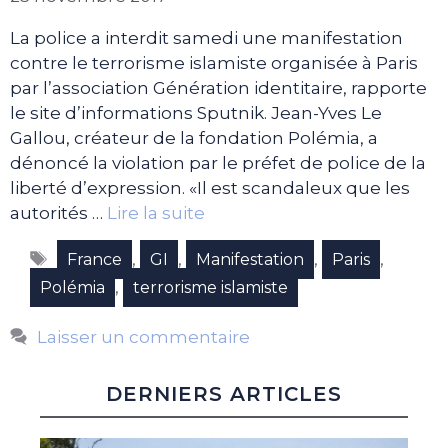
La police a interdit samedi une manifestation
contre le terrorisme islamiste organisée à Paris
par l’association Génération identitaire, rapporte
le site d’informations Sputnik. Jean-Yves Le
Gallou, créateur de la fondation Polémia, a
dénoncé la violation par le préfet de police de la
liberté d’expression. «Il est scandaleux que les
autorités …
Lire la suite
Étiquettes
,
,
,
,
France
GI
Manifestation
Paris
,
Polémia
terrorisme islamiste
Laisser un commentaire
DERNIERS ARTICLES