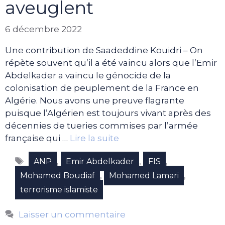
aveuglent
6 décembre 2022
Une contribution de Saadeddine Kouidri – On
répète souvent qu’il a été vaincu alors que l’Emir
Abdelkader a vaincu le génocide de la
colonisation de peuplement de la France en
Algérie. Nous avons une preuve flagrante
puisque l’Algérien est toujours vivant après des
décennies de tueries commises par l’armée
française qui …
Lire la suite
Étiquettes
,
,
,
ANP
Emir Abdelkader
FIS
,
,
Mohamed Boudiaf
Mohamed Lamari
terrorisme islamiste
Laisser un commentaire