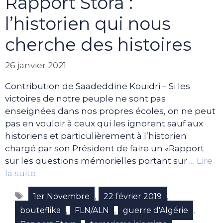
Rapport Stora :
l’historien qui nous
cherche des histoires
26 janvier 2021
Contribution de Saadeddine Kouidri – Si les
victoires de notre peuple ne sont pas
enseignées dans nos propres écoles, on ne peut
pas en vouloir à ceux qui les ignorent sauf aux
historiens et particulièrement à l’historien
chargé par son Président de faire un «Rapport
sur les questions mémorielles portant sur …
Lire
la suite
Étiquettes
,
,
1er Novembre
22 février 2019
,
,
,
bouteflika
FLN/ALN
guerre d'Algérie