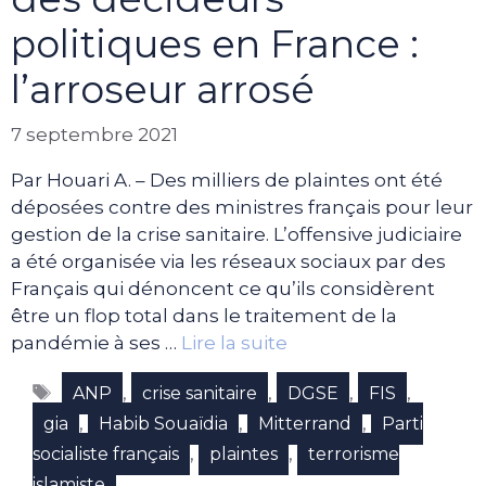
politiques en France :
l’arroseur arrosé
7 septembre 2021
Par Houari A. – Des milliers de plaintes ont été
déposées contre des ministres français pour leur
gestion de la crise sanitaire. L’offensive judiciaire
a été organisée via les réseaux sociaux par des
Français qui dénoncent ce qu’ils considèrent
être un flop total dans le traitement de la
pandémie à ses …
Lire la suite
Étiquettes
,
,
,
,
ANP
crise sanitaire
DGSE
FIS
,
,
,
gia
Habib Souaïdia
Mitterrand
Parti
,
,
socialiste français
plaintes
terrorisme
islamiste