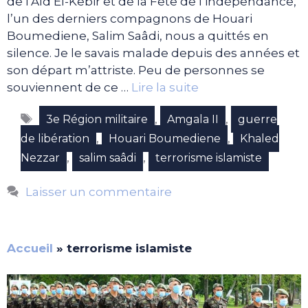
de l’Aïd El-Kebir et de la Fête de l’indépendance,
l’un des derniers compagnons de Houari
Boumediene, Salim Saâdi, nous a quittés en
silence. Je le savais malade depuis des années et
son départ m’attriste. Peu de personnes se
souviennent de ce …
Lire la suite
Étiquettes
,
,
3e Région militaire
Amgala II
guerre
,
,
de libération
Houari Boumediene
Khaled
,
,
Nezzar
salim saâdi
terrorisme islamiste
Laisser un commentaire
Accueil
»
terrorisme islamiste