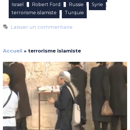
,
,
,
,
Israël
Robert Ford
Russie
Syrie
,
terrorisme islamiste
Turquie
Laisser un commentaire
Accueil
»
terrorisme islamiste