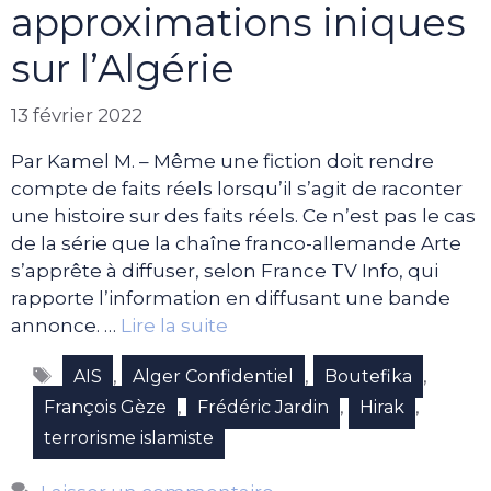
approximations iniques
sur l’Algérie
13 février 2022
Par Kamel M. – Même une fiction doit rendre
compte de faits réels lorsqu’il s’agit de raconter
une histoire sur des faits réels. Ce n’est pas le cas
de la série que la chaîne franco-allemande Arte
s’apprête à diffuser, selon France TV Info, qui
rapporte l’information en diffusant une bande
annonce. …
Lire la suite
Étiquettes
,
,
,
AIS
Alger Confidentiel
Boutefika
,
,
,
François Gèze
Frédéric Jardin
Hirak
terrorisme islamiste