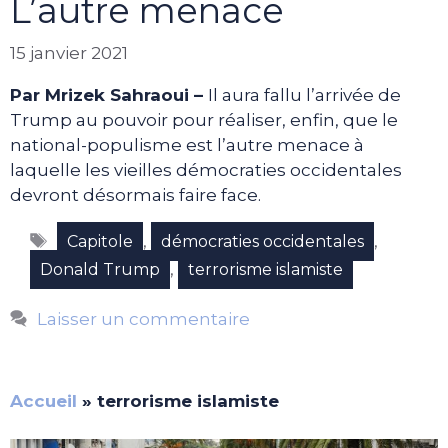
L’autre menace
15 janvier 2021
Par Mrizek Sahraoui –
Il aura fallu l’arrivée de
Trump au pouvoir pour réaliser, enfin, que le
national-populisme est l’autre menace à
laquelle les vieilles démocraties occidentales
devront désormais faire face.
Étiquettes
,
,
Capitole
démocraties occidentales
,
Donald Trump
terrorisme islamiste
Laisser un commentaire
Accueil
»
terrorisme islamiste