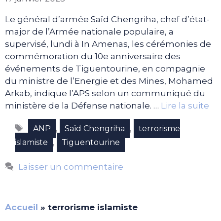
Le général d’armée Saïd Chengriha, chef d’état-
major de l’Armée nationale populaire, a
supervisé, lundi à In Amenas, les cérémonies de
commémoration du 10e anniversaire des
événements de Tiguentourine, en compagnie
du ministre de l’Energie et des Mines, Mohamed
Arkab, indique l’APS selon un communiqué du
ministère de la Défense nationale. …
Lire la suite
Étiquettes
,
,
ANP
Saïd Chengriha
terrorisme
,
islamiste
Tiguentourine
Laisser un commentaire
Accueil
»
terrorisme islamiste