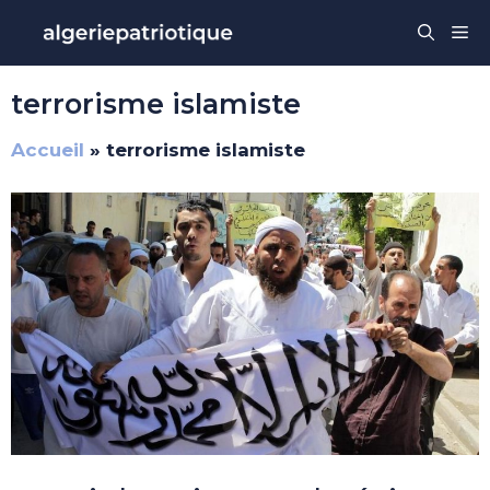
Aller
Me
au
contenu
terrorisme islamiste
Accueil
»
terrorisme islamiste