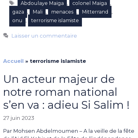
Étiquettes
,
,
Abdoulaye Maïga
colonel Maïga
,
,
,
,
gaza
Mali
menaces
Mitterrand
,
onu
terrorisme islamiste
Laisser un commentaire
Accueil
»
terrorisme islamiste
Un acteur majeur de
notre roman national
s’en va : adieu Si Salim !
27 juin 2023
Par Mohsen Abdelmoumen – A la veille de la fête