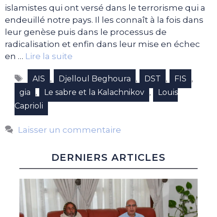
islamistes qui ont versé dans le terrorisme qui a
endeuillé notre pays. Il les connaît à la fois dans
leur genèse puis dans le processus de
radicalisation et enfin dans leur mise en échec
en …
Lire la suite
Étiquettes
,
,
,
,
AIS
Djelloul Beghoura
DST
FIS
,
,
gia
Le sabre et la Kalachnikov
Louis
Caprioli
Laisser un commentaire
DERNIERS ARTICLES