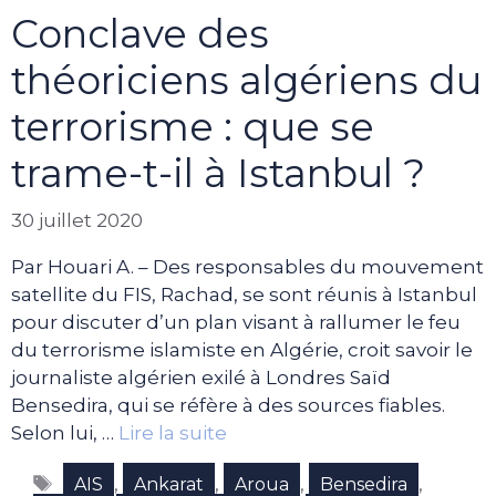
Conclave des
théoriciens algériens du
terrorisme : que se
trame-t-il à Istanbul ?
30 juillet 2020
Par Houari A. – Des responsables du mouvement
satellite du FIS, Rachad, se sont réunis à Istanbul
pour discuter d’un plan visant à rallumer le feu
du terrorisme islamiste en Algérie, croit savoir le
journaliste algérien exilé à Londres Saïd
Bensedira, qui se réfère à des sources fiables.
Selon lui, …
Lire la suite
Étiquettes
,
,
,
,
AIS
Ankarat
Aroua
Bensedira