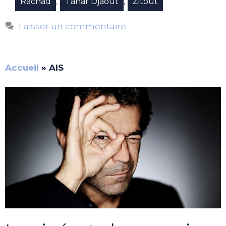
,
,
Rachad
Tahar Djaout
Zitout
Laisser un commentaire
Accueil
»
AIS