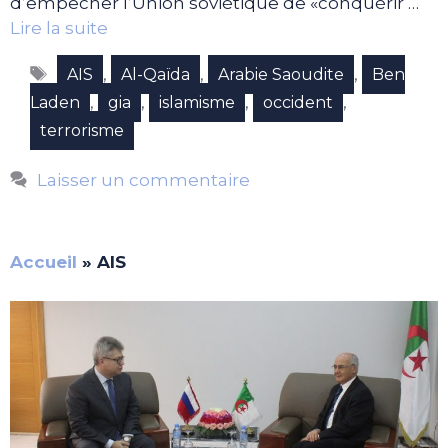
d’empêcher l’Union soviétique de «conquérir …
Lire la suite
Étiquettes
,
,
,
AIS
Al-Qaïda
Arabie Saoudite
Ben
,
,
,
,
Laden
gia
islamisme
occident
terrorisme
Laisser un commentaire
Accueil
»
AIS