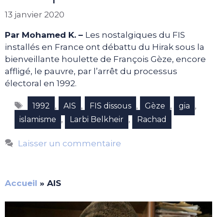
13 janvier 2020
Par Mohamed K. –
Les nostalgiques du FIS
installés en France ont débattu du Hirak sous la
bienveillante houlette de François Gèze, encore
affligé, le pauvre, par l’arrêt du processus
électoral en 1992.
Étiquettes
,
,
,
,
,
1992
AIS
FIS dissous
Gèze
gia
,
,
islamisme
Larbi Belkheir
Rachad
Laisser un commentaire
Accueil
»
AIS