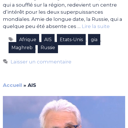
qui a soufflé sur la région, redevient un centre
d’intérêt pour les deux superpuissances
mondiales. Amie de longue date, la Russie, qui a
quelque peu été absente ces …
Lire la suite
Étiquettes
,
,
,
,
Afrique
AIS
Etats-Unis
gia
,
Maghreb
Russie
Laisser un commentaire
Accueil
»
AIS