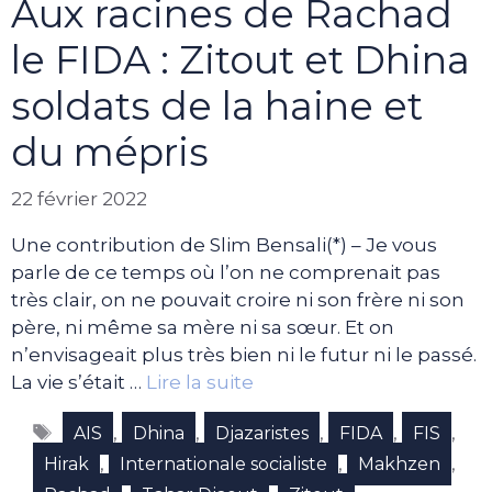
Aux racines de Rachad
le FIDA : Zitout et Dhina
soldats de la haine et
du mépris
22 février 2022
Une contribution de Slim Bensali(*) – Je vous
parle de ce temps où l’on ne comprenait pas
très clair, on ne pouvait croire ni son frère ni son
père, ni même sa mère ni sa sœur. Et on
n’envisageait plus très bien ni le futur ni le passé.
La vie s’était …
Lire la suite
Étiquettes
,
,
,
,
,
AIS
Dhina
Djazaristes
FIDA
FIS
,
,
,
Hirak
Internationale socialiste
Makhzen