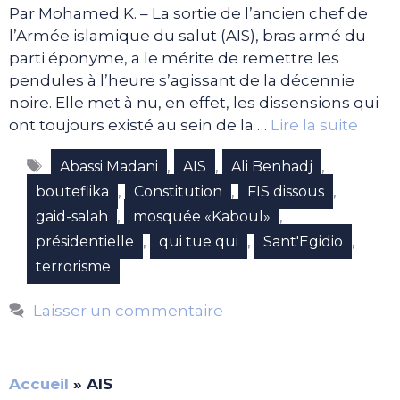
Par Mohamed K. – La sortie de l’ancien chef de
l’Armée islamique du salut (AIS), bras armé du
parti éponyme, a le mérite de remettre les
pendules à l’heure s’agissant de la décennie
noire. Elle met à nu, en effet, les dissensions qui
ont toujours existé au sein de la …
Lire la suite
Étiquettes
,
,
,
Abassi Madani
AIS
Ali Benhadj
,
,
,
bouteflika
Constitution
FIS dissous
,
,
gaid-salah
mosquée «Kaboul»
,
,
,
présidentielle
qui tue qui
Sant'Egidio
terrorisme
Laisser un commentaire
Accueil
»
AIS