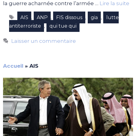
la guerre acharnée contre l’armée …
Lire la suite
Étiquettes
,
,
,
,
AIS
ANP
FIS dissous
gia
lutte
,
antiterroriste
qui tue qui
Laisser un commentaire
Accueil
»
AIS