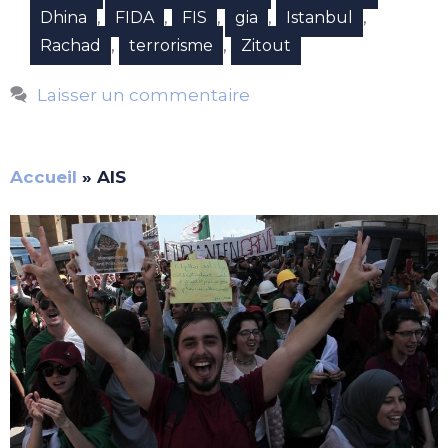
,
,
,
,
,
Dhina
FIDA
FIS
gia
Istanbul
,
,
Rachad
terrorisme
Zitout
Laisser un commentaire
Accueil
»
AIS