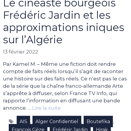
Le cinéaste bourgeois
Frédéric Jardin et les
approximations iniques
sur l’Algérie
13 février 2022
Par Kamel M. – Même une fiction doit rendre
compte de faits réels lorsqu’il s’agit de raconter
une histoire sur des faits réels. Ce n’est pas le cas
de la série que la chaîne franco-allemande Arte
s’apprête à diffuser, selon France TV Info, qui
rapporte l’information en diffusant une bande
annonce. …
Lire la suite
Étiquettes
,
,
,
AIS
Alger Confidentiel
Boutefika
,
,
,
François Gèze
Frédéric Jardin
Hirak