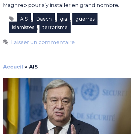
Maghreb pour s’y installer en grand nombre.
Étiquettes
,
,
,
,
AIS
Daech
gia
guerres
,
islamistes
terrorisme
Laisser un commentaire
Accueil
»
AIS