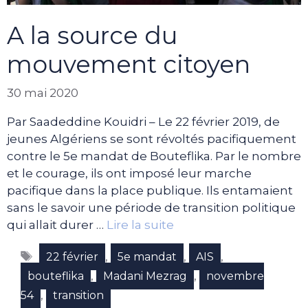
A la source du
mouvement citoyen
30 mai 2020
Par Saadeddine Kouidri – Le 22 février 2019, de
jeunes Algériens se sont révoltés pacifiquement
contre le 5e mandat de Bouteflika. Par le nombre
et le courage, ils ont imposé leur marche
pacifique dans la place publique. Ils entamaient
sans le savoir une période de transition politique
qui allait durer …
Lire la suite
Étiquettes
,
,
,
22 février
5e mandat
AIS
,
,
bouteflika
Madani Mezrag
novembre
,
54
transition