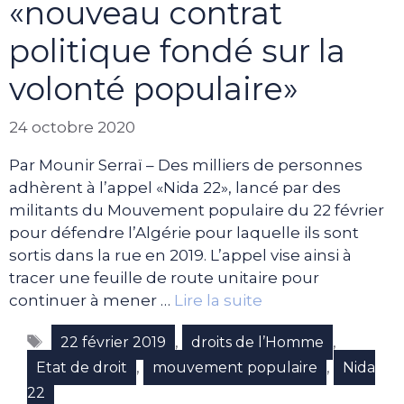
«nouveau contrat
politique fondé sur la
volonté populaire»
24 octobre 2020
Par Mounir Serraï – Des milliers de personnes
adhèrent à l’appel «Nida 22», lancé par des
militants du Mouvement populaire du 22 février
pour défendre l’Algérie pour laquelle ils sont
sortis dans la rue en 2019. L’appel vise ainsi à
tracer une feuille de route unitaire pour
continuer à mener …
Lire la suite
Étiquettes
,
,
22 février 2019
droits de l’Homme
,
,
Etat de droit
mouvement populaire
Nida
22