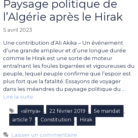
Paysage politique de
l’Algérie après le Hirak
5 avril 2023
Une contribution d’Ali Akika – Un événement
d’une grande ampleur et d’une longue durée
comme le Hirak est une sorte de moteur
entraînant les foules bigarrées et vigoureuses du
peuple, lequel peuple confirme que l’espoir est
plus fort que la fatalité. Essayons de voyager
dans les méandres du paysage politique du …
Lire la suite
Étiquettes
,
,
,
«silmya»
22 février 2019
5e mandat
,
,
article 7
Constitution
Hirak
Laisser un commentaire