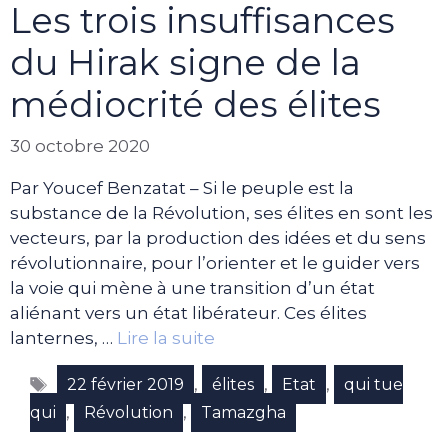
Les trois insuffisances
du Hirak signe de la
médiocrité des élites
30 octobre 2020
Par Youcef Benzatat – Si le peuple est la
substance de la Révolution, ses élites en sont les
vecteurs, par la production des idées et du sens
révolutionnaire, pour l’orienter et le guider vers
la voie qui mène à une transition d’un état
aliénant vers un état libérateur. Ces élites
lanternes, …
Lire la suite
Étiquettes
,
,
,
22 février 2019
élites
Etat
qui tue
,
,
qui
Révolution
Tamazgha