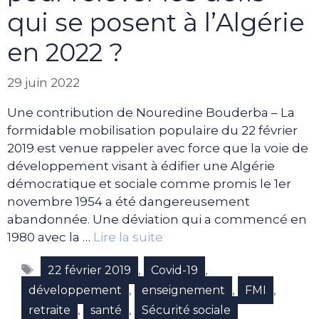
qui se posent à l’Algérie
en 2022 ?
29 juin 2022
Une contribution de Nouredine Bouderba – La
formidable mobilisation populaire du 22 février
2019 est venue rappeler avec force que la voie de
développement visant à édifier une Algérie
démocratique et sociale comme promis le 1er
novembre 1954 a été dangereusement
abandonnée. Une déviation qui a commencé en
1980 avec la …
Lire la suite
Étiquettes
,
,
22 février 2019
Covid-19
,
,
,
développement
enseignement
FMI
,
,
retraite
santé
Sécurité sociale