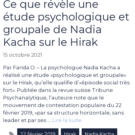
Ce que révèle une
étude psychologique et
groupale de Nadia
Kacha sur le Hirak
15 octobre 2021
Par Farida O. – La psychologue Nadia Kacha a
réalisé une étude «psychologique et groupale»
sur le Hirak, qu’elle qualifie d’«épisode social très
fort». Publiée dans la revue suisse Tribune
Psychanalytique, l’auteure note que le
mouvement de contestation populaire du 22
février 2019, «par sa structure horizontale, sans
leader et par ses …
Lire la suite
Étiquettes
,
,
22 février 2019
Hirak
Nadia Kacha