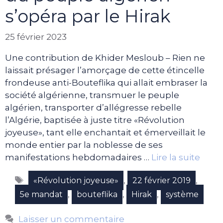
s’opéra par le Hirak
25 février 2023
Une contribution de Khider Mesloub – Rien ne
laissait présager l’amorçage de cette étincelle
frondeuse anti-Bouteflika qui allait embraser la
société algérienne, transmuer le peuple
algérien, transporter d’allégresse rebelle
l’Algérie, baptisée à juste titre «Révolution
joyeuse», tant elle enchantait et émerveillait le
monde entier par la noblesse de ses
manifestations hebdomadaires …
Lire la suite
Étiquettes
,
,
«Révolution joyeuse»
22 février 2019
,
,
,
5e mandat
bouteflika
Hirak
système
Laisser un commentaire