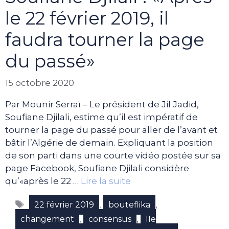
le 22 février 2019, il
faudra tourner la page
du passé»
15 octobre 2020
Par Mounir Serraï – Le président de Jil Jadid,
Soufiane Djilali, estime qu’il est impératif de
tourner la page du passé pour aller de l’avant et
bâtir l’Algérie de demain. Expliquant la position
de son parti dans une courte vidéo postée sur sa
page Facebook, Soufiane Djilali considère
qu’«après le 22 …
Lire la suite
Étiquettes
,
,
22 février 2019
bouteflika
,
,
changement
consensus
IIe