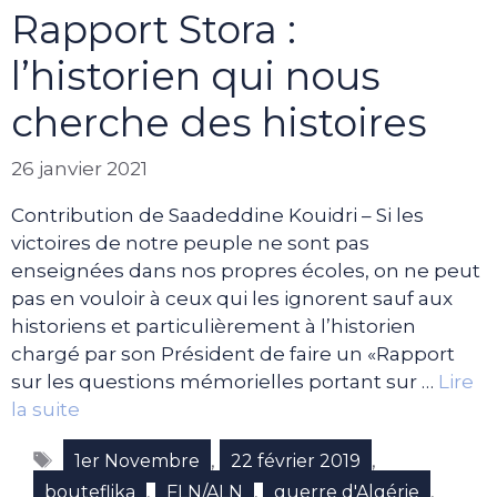
Rapport Stora :
l’historien qui nous
cherche des histoires
26 janvier 2021
Contribution de Saadeddine Kouidri – Si les
victoires de notre peuple ne sont pas
enseignées dans nos propres écoles, on ne peut
pas en vouloir à ceux qui les ignorent sauf aux
historiens et particulièrement à l’historien
chargé par son Président de faire un «Rapport
sur les questions mémorielles portant sur …
Lire
la suite
Étiquettes
,
,
1er Novembre
22 février 2019
,
,
,
bouteflika
FLN/ALN
guerre d'Algérie