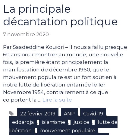
La principale
décantation politique
7 novembre 2020
Par Saadeddine Kouidri – Il nous a fallu presque
60 ans pour montrer au monde, une nouvelle
fois, la première étant principalement la
manifestation de décembre 1960, que le
mouvement populaire est un fort soutien à
notre lutte de libération entamée le 1er
Novembre 1954, contrairement à ce que
colportent la …
Lire la suite
Étiquettes
,
,
,
22 février 2019
ANP
Covid-19
,
,
,
eddardja
islamisme
justice
lutte de
,
,
libération
mouvement populaire