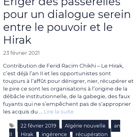
Eriger des passerelles
pour un dialogue serein
entre le pouvoir et le
Hirak
23 février 2021
Contribution de Ferid Racim Chikhi – Le Hirak,
c’est déjà l’an II et les opportunistes sont
toujours à l’affût pour dénigrer, nier, récupérer et
le pire ce sont les organisations à l’origine de la
débâcle institutionnelle, de la gabegie, des faux
fuyants qui ne s’empêchent pas de s’approprier
les acquis du …
Lire la suite
Étiquettes
,
,
22 février 2019
Algérie nouvelle
an
,
,
,
,
II
Hirak
ingérence
récupération