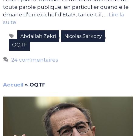
toute parole publique, en particulier quand elle
émane d’un ex-chef d’Etat», tance-t-il, …
Lire la
suite
Étiquettes
,
,
Abdallah Zekri
Nicolas Sarkozy
OQTF
24 commentaires
Accueil
»
OQTF