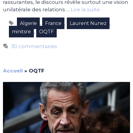
rassurantes, le discours révèle surtout une vision
unilatérale des relations …
Lire la suite
Étiquettes
,
,
,
Algerie
France
Laurent Nunez
,
minitsre
OQTF
30 commentaires
Accueil
»
OQTF