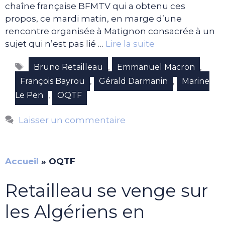
chaîne française BFMTV qui a obtenu ces
propos, ce mardi matin, en marge d’une
rencontre organisée à Matignon consacrée à un
sujet qui n’est pas lié …
Lire la suite
Étiquettes
,
,
Bruno Retailleau
Emmanuel Macron
,
,
François Bayrou
Gérald Darmanin
Marine
,
Le Pen
OQTF
Laisser un commentaire
Accueil
»
OQTF
Retailleau se venge sur
les Algériens en