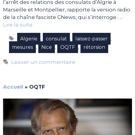
l’arrêt des relations des consulats d’Algrie à
Marseille et Montpellier, rapporte la version radio
de la chaîne fasciste CNews, qui s’interroge : …
Lire la suite
Étiquettes
,
,
,
Algerie
consulat
laissez-passer
,
,
,
mesures
Nice
OQTF
rétorsion
Laisser un commentaire
Accueil
»
OQTF