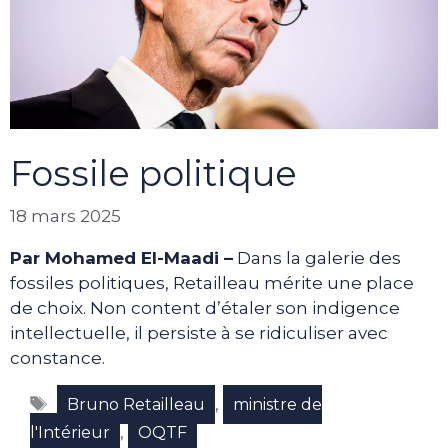
Fossile politique
18 mars 2025
Par Mohamed El-Maadi –
Dans la galerie des
fossiles politiques, Retailleau mérite une place
de choix. Non content d’étaler son indigence
intellectuelle, il persiste à se ridiculiser avec
constance.
Étiquettes
,
Bruno Retailleau
ministre de
,
l'Intérieur
OQTF