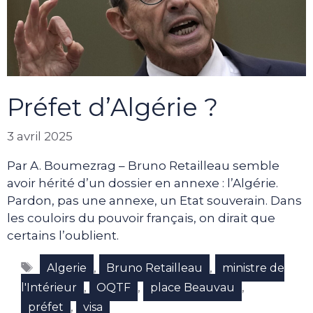
Préfet d’Algérie ?
3 avril 2025
Par A. Boumezrag – Bruno Retailleau semble
avoir hérité d’un dossier en annexe : l’Algérie.
Pardon, pas une annexe, un Etat souverain. Dans
les couloirs du pouvoir français, on dirait que
certains l’oublient.
Étiquettes
,
,
Algerie
Bruno Retailleau
ministre de
,
,
,
l'Intérieur
OQTF
place Beauvau
,
préfet
visa