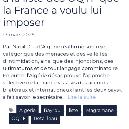
la France a voulu lui
imposer
17 mars 2025
Par Nabil D. – «L’Algérie réaffirme son rejet
catégorique des menaces et des velléités
d’intimidation, ainsi que des injonctions, des
ultimatums et de tout langage comminatoire.
En outre, l’Algérie désapprouve l’approche
sélective de la France vis-à-vis des accords
bilatéraux et internationaux liant les deux pays»,
a fait savoir le secrétaire …
Lire la suite
Étiquettes
,
,
,
,
Algerie
Bayrou
liste
Magramane
,
OQTF
Retailleau