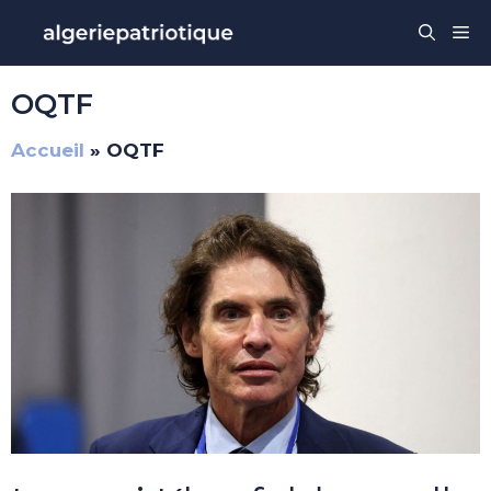
Aller
Me
au
contenu
OQTF
Accueil
»
OQTF