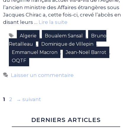
du régime français actuel vis-à-vis de l’Algérie,
l’ancien ministre des Affaires étrangères sous
Jacques Chirac a, cette fois-ci, crevé l’abcès en
disant leurs …
Lire la suite
Étiquettes
,
,
Algerie
Boualem Sansal
Bruno
,
,
Retailleau
Dominique de Villepin
,
,
Emmanuel Macron
Jean-Noël Barrot
OQTF
Laisser un commentaire
Page
Page
1
2
→
suivant
DERNIERS ARTICLES