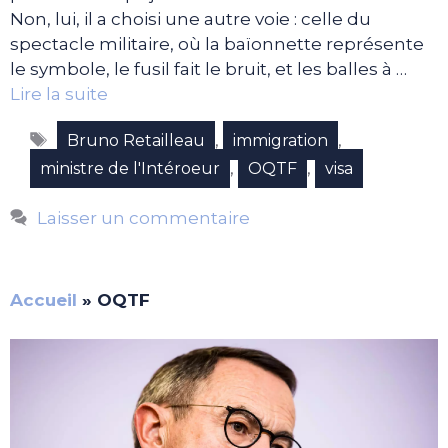
Non, lui, il a choisi une autre voie : celle du
spectacle militaire, où la baïonnette représente
le symbole, le fusil fait le bruit, et les balles à …
Lire la suite
Étiquettes
,
,
Bruno Retailleau
immigration
,
,
ministre de l'Intéroeur
OQTF
visa
Laisser un commentaire
Accueil
»
OQTF