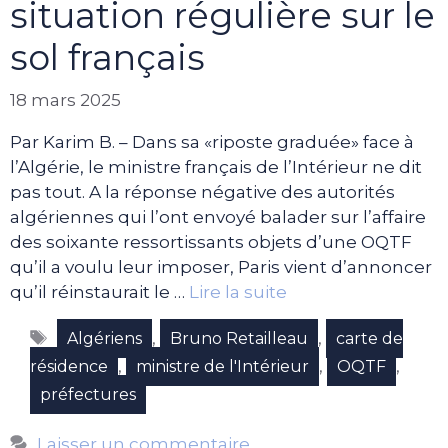
situation régulière sur le
sol français
18 mars 2025
Par Karim B. – Dans sa «riposte graduée» face à
l’Algérie, le ministre français de l’Intérieur ne dit
pas tout. A la réponse négative des autorités
algériennes qui l’ont envoyé balader sur l’affaire
des soixante ressortissants objets d’une OQTF
qu’il a voulu leur imposer, Paris vient d’annoncer
qu’il réinstaurait le …
Lire la suite
Étiquettes
,
,
Algériens
Bruno Retailleau
carte de
,
,
,
résidence
ministre de l'Intérieur
OQTF
préfectures
Laisser un commentaire