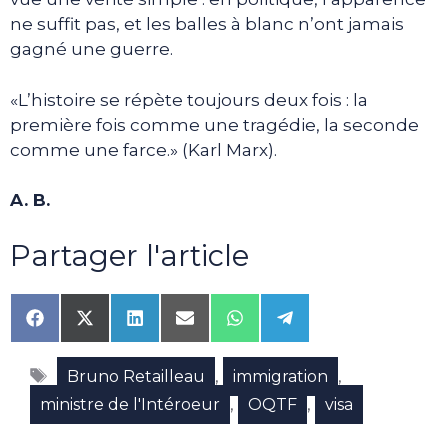
ne suffit pas, et les balles à blanc n’ont jamais
gagné une guerre.
«L’histoire se répète toujours deux fois : la
première fois comme une tragédie, la seconde
comme une farce.» (Karl Marx).
A. B.
Partager l'article
Share
Share
Share
Share
Share
Share
on
on
on
on
on
on
Facebook
X
LinkedIn
Email
WhatsApp
Telegram
Étiquettes
(Twitter)
,
,
Bruno Retailleau
immigration
,
,
ministre de l'Intéroeur
OQTF
visa