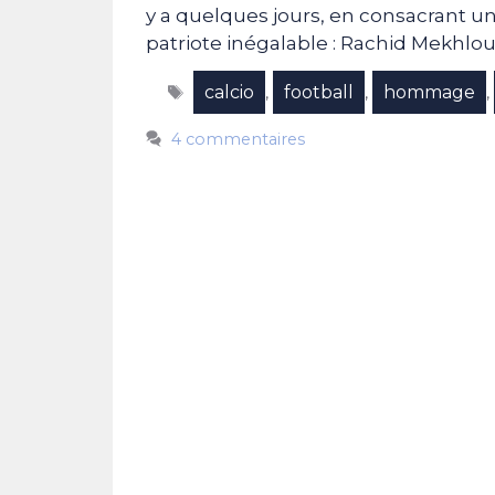
y a quelques jours, en consacrant un
patriote inégalable : Rachid Mekhlouf
Étiquettes
calcio
football
hommage
,
,
,
4 commentaires