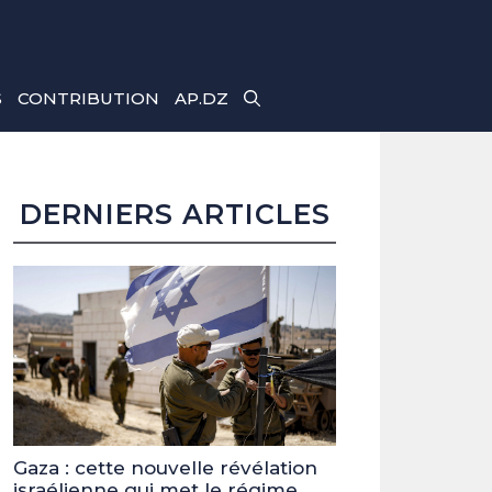
S
CONTRIBUTION
AP.DZ
DERNIERS ARTICLES
Gaza : cette nouvelle révélation
israélienne qui met le régime