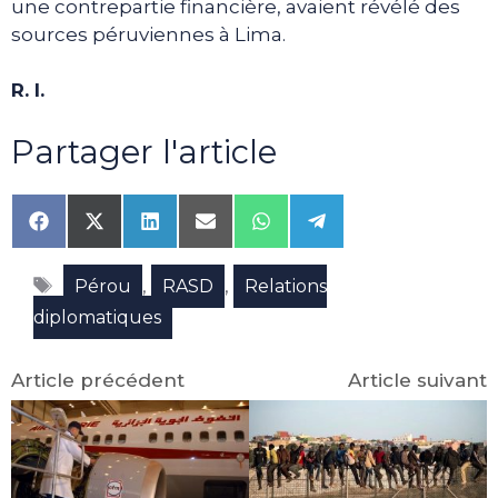
une contrepartie financière, avaient révélé des
sources péruviennes à Lima.
R. I.
Partager l'article
Share
Share
Share
Share
Share
Share
on
on
on
on
on
on
Facebook
X
LinkedIn
Email
WhatsApp
Telegram
Étiquettes
(Twitter)
,
,
Pérou
RASD
Relations
diplomatiques
Article précédent
Article suivant