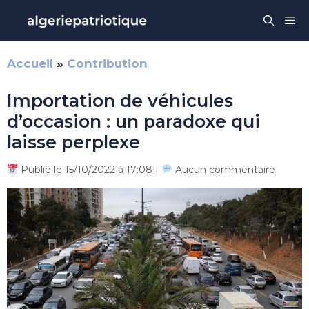
Aller
Me
au
contenu
Accueil
»
Contribution
Importation de véhicules
d’occasion : un paradoxe qui
laisse perplexe
Publié le 15/10/2022 à 17:08 |
Aucun commentaire