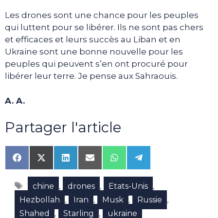
Les drones sont une chance pour les peuples
qui luttent pour se libérer. Ils ne sont pas chers
et efficaces et leurs succès au Liban et en
Ukraine sont une bonne nouvelle pour les
peuples qui peuvent s’en ont procuré pour
libérer leur terre. Je pense aux Sahraouis.
A. A.
Partager l'article
Share
Share
Share
Share
Share
Share
on
on
on
on
on
on
Facebook
X
LinkedIn
Email
WhatsApp
Telegram
Étiquettes
(Twitter)
,
,
,
chine
drones
Etats-Unis
,
,
,
,
Hezbollah
Iran
Musk
Russie
,
,
Shahed
Starling
ukraine