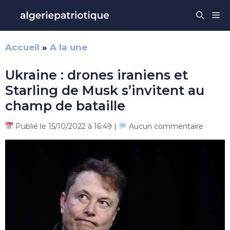
Aller
Me
au
contenu
Accueil
»
A la une
Ukraine : drones iraniens et
Starling de Musk s’invitent au
champ de bataille
Publié le 15/10/2022 à 16:49 |
Aucun commentaire