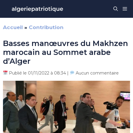
Aller
Me
au
contenu
Accueil
»
Contribution
Basses manœuvres du Makhzen
marocain au Sommet arabe
d’Alger
Publié le 01/11/2022 à 08:34 |
Aucun commentaire