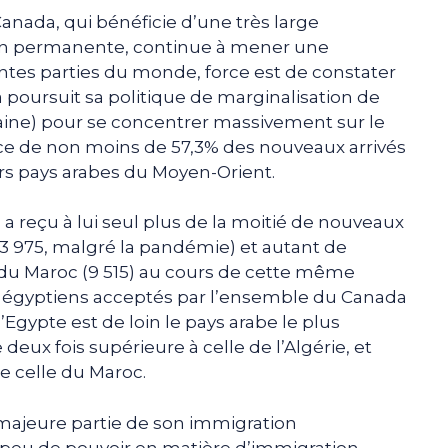
anada, qui bénéficie d’une très large
on permanente, continue à mener une
rentes parties du monde, force est de constater
poursuit sa politique de marginalisation de
caine) pour se concentrer massivement sur le
urce de non moins de 57,3% des nouveaux arrivés
ors pays arabes du Moyen-Orient.
c a reçu à lui seul plus de la moitié de nouveaux
13 975, malgré la pandémie) et autant de
du Maroc (9 515) au cours de cette même
 égyptiens acceptés par l’ensemble du Canada
’Egypte est de loin le pays arabe le plus
eux fois supérieure à celle de l’Algérie, et
ue celle du Maroc.
majeure partie de son immigration
 peu de pouvoir en matière d’immigration