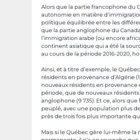
Alors que la partie francophone du C
autonomie en matière d’immigrati
politique équilibrée entre les diffé
que la partie anglophone du Canada 
l’immigration arabe (ou encore afri
continent asiatique qui a été la so
au cours de la période 2016-2020, h
Ainsi, et à titre d’exemple, le Québe
résidents en provenance d’Algérie (
nouveaux résidents en provenance 
période, que de nouveaux résidents
anglophone (9 735). Et ce, alors que l
peuplé, avec une population plus de d
près de trois fois plus importante q
Mais si le Québec gère lui-même la 
permanente, il n’a en revanche que