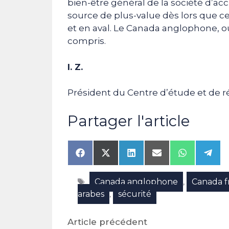
bien-être général de la société d’accu
source de plus-value dès lors que c
et en aval. Le Canada anglophone, ou
compris.
I. Z.
Président du Centre d’étude et de 
Partager l'article
Share
Share
Share
Share
Share
Shar
on
on
on
on
on
on
Facebook
X
LinkedIn
Email
WhatsAp
Tele
Étiquettes
Canada anglophone
Canada 
(Twitter)
,
arabes
sécurité
,
Article précédent