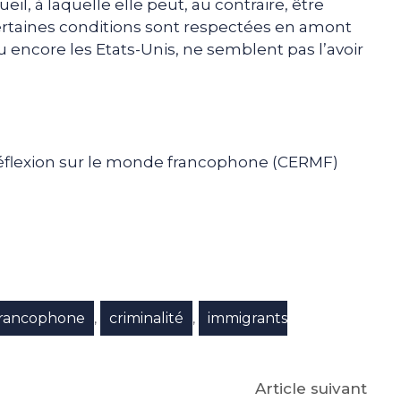
eil, à laquelle elle peut, au contraire, être
ertaines conditions sont respectées en amont
 encore les Etats-Unis, ne semblent pas l’avoir
réflexion sur le monde francophone (CERMF)
e
p
gram
francophone
criminalité
immigrants
,
,
Article suivant