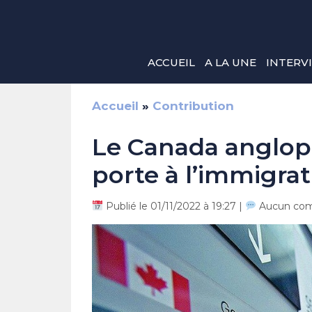
Aller
au
contenu
ACCUEIL
A LA UNE
INTERV
Accueil
»
Contribution
Le Canada anglop
porte à l’immigra
Publié le 01/11/2022 à 19:27 |
Aucun com