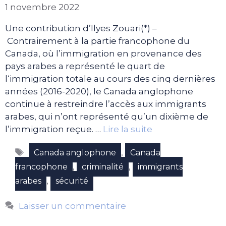
1 novembre 2022
Une contribution d’Ilyes Zouari(*) –
Contrairement à la partie francophone du
Canada, où l’immigration en provenance des
pays arabes a représenté le quart de
l‘immigration totale au cours des cinq dernières
années (2016-2020), le Canada anglophone
continue à restreindre l’accès aux immigrants
arabes, qui n’ont représenté qu’un dixième de
l’immigration reçue. …
Lire la suite
Étiquettes
,
Canada anglophone
Canada
,
,
francophone
criminalité
immigrants
,
arabes
sécurité
Laisser un commentaire