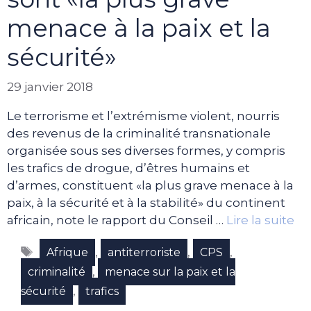
menace à la paix et la
sécurité»
29 janvier 2018
Le terrorisme et l’extrémisme violent, nourris
des revenus de la criminalité transnationale
organisée sous ses diverses formes, y compris
les trafics de drogue, d’êtres humains et
d’armes, constituent «la plus grave menace à la
paix, à la sécurité et à la stabilité» du continent
africain, note le rapport du Conseil …
Lire la suite
Étiquettes
,
,
,
Afrique
antiterroriste
CPS
,
criminalité
menace sur la paix et la
,
sécurité
trafics