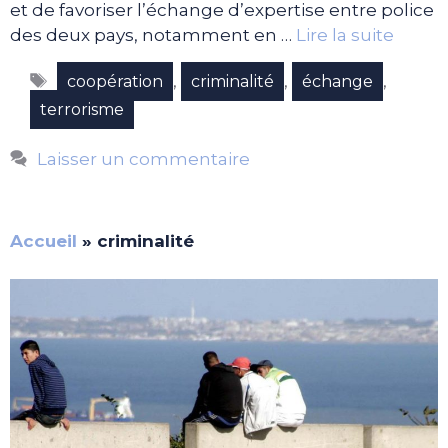
et de favoriser l’échange d’expertise entre police
des deux pays, notamment en …
Lire la suite
Étiquettes
,
,
,
coopération
criminalité
échange
terrorisme
Laisser un commentaire
Accueil
»
criminalité