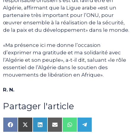
responsable onusien s’est dit ravi d’être en
Algérie, affirmant que la Ligue arabe «est un
partenaire très important pour l’ONU, pour
œuvrer ensemble à la réalisation de la sécurité,
de la paix et du développement» dans le monde.
«Ma présence ici me donne l’occasion
d’exprimer ma gratitude et ma solidarité avec
l’Algérie et son peuple», a-t-il dit, saluant «le rôle
essentiel de l’Algérie dans le soutien des
mouvements de libération en Afrique».
R. N.
Partager l'article
Share
Share
Share
Share
Share
Share
on
on
on
on
on
on