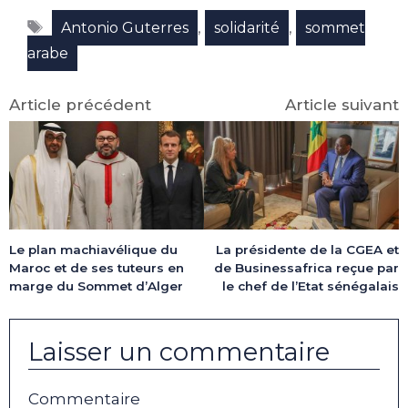
Facebook
X
LinkedIn
Email
WhatsApp
Telegram
Étiquettes
(Twitter)
,
,
Antonio Guterres
solidarité
sommet
arabe
Article précédent
Article suivant
Le plan machiavélique du
La présidente de la CGEA et
Maroc et de ses tuteurs en
de Businessafrica reçue par
marge du Sommet d’Alger
le chef de l’Etat sénégalais
Laisser un commentaire
Commentaire