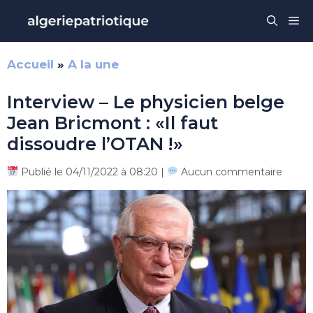
Aller
Me
au
contenu
Accueil
»
A la une
Interview – Le physicien belge
Jean Bricmont : «Il faut
dissoudre l’OTAN !»
Publié le 04/11/2022 à 08:20 |
Aucun commentaire