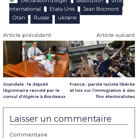
(Twitter)
,
,
Déclaration d'Alger
dissolution
droit
,
,
,
international
Etats-Unis
Jean Bricmont
,
,
Otan
Russie
ukraine
Article précédent
Article suivant
Scandale : le député
France : parole raciste libérée
légionnaire recruté par le
et lois sur l’immigration à des
consul d’Algérie à Bordeaux
fins électoralistes
Laisser un commentaire
Commentaire