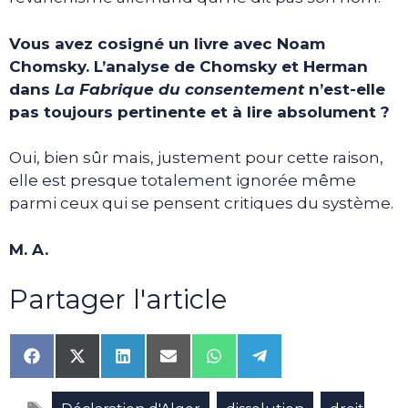
Vous avez cosigné un livre avec Noam
Chomsky. L’analyse de Chomsky et Herman
dans
La Fabrique du consentement
n’est-elle
pas toujours pertinente et à lire absolument ?
Oui, bien sûr mais, justement pour cette raison,
elle est presque totalement ignorée même
parmi ceux qui se pensent critiques du système.
M. A.
Partager l'article
Share
Share
Share
Share
Share
Share
on
on
on
on
on
on
Facebook
X
LinkedIn
Email
WhatsApp
Telegram
Étiquettes