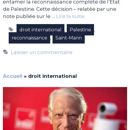
entamer la reconnaissance complète de l’Etat
de Palestine. Cette décision – relatée par une
note publiée sur le …
Lire la suite
Étiquettes
,
,
droit international
Palestine
,
reconnaissance
Saint-Marin
Laisser un commentaire
Accueil
»
droit international