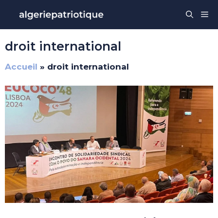
Aller
Me
au
contenu
droit international
Accueil
»
droit international