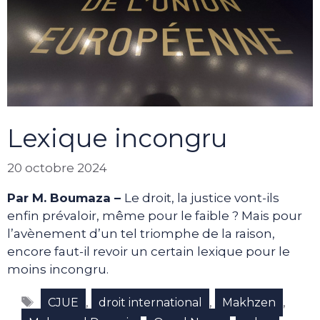
Lexique incongru
20 octobre 2024
Par M. Boumaza –
Le droit, la justice vont-ils
enfin prévaloir, même pour le faible ? Mais pour
l’avènement d’un tel triomphe de la raison,
encore faut-il revoir un certain lexique pour le
moins incongru.
Étiquettes
,
,
,
CJUE
droit international
Makhzen