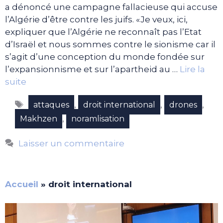
a dénoncé une campagne fallacieuse qui accuse
l’Algérie d’être contre les juifs. «Je veux, ici,
expliquer que l’Algérie ne reconnaît pas l’Etat
d’Israël et nous sommes contre le sionisme car il
s’agit d’une conception du monde fondée sur
l’expansionnisme et sur l’apartheid au …
Lire la
suite
Étiquettes
,
,
,
attaques
droit international
drones
,
Makhzen
noramlisation
Laisser un commentaire
Accueil
»
droit international