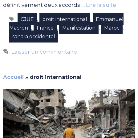
définitivement deux accords …
Lire la suite
Étiquettes
,
,
CJUE
droit international
Emmanuel
,
,
,
,
Macron
France
Manifestation
Maroc
sahara occidental
Laisser un commentaire
Accueil
»
droit international