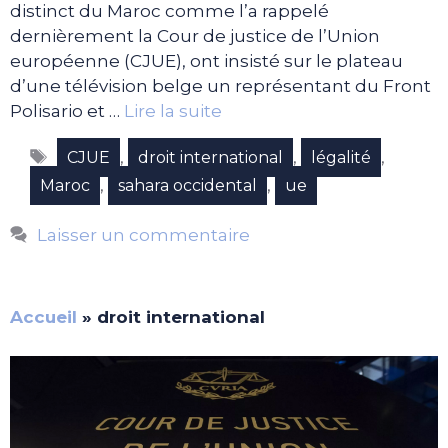
distinct du Maroc comme l’a rappelé
dernièrement la Cour de justice de l’Union
européenne (CJUE), ont insisté sur le plateau
d’une télévision belge un représentant du Front
Polisario et …
Lire la suite
Étiquettes
,
,
,
CJUE
droit international
légalité
,
,
Maroc
sahara occidental
ue
Laisser un commentaire
Accueil
»
droit international