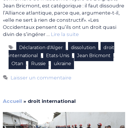
Jean Bricmont, est catégorique : il faut dissoudre
l’Alliance atlantique, parce que, argumente-t-il,
«elle ne sert à rien de constructif». «Les
Occidentaux pensent qu’ils ont un droit quasi
divin de s’ingérer …
Lire la suite
Étiquettes
,
,
Déclaration d'Alger
dissolution
droit
,
,
,
international
Etats-Unis
Jean Bricmont
,
,
Otan
Russie
ukraine
Laisser un commentaire
Accueil
»
droit international