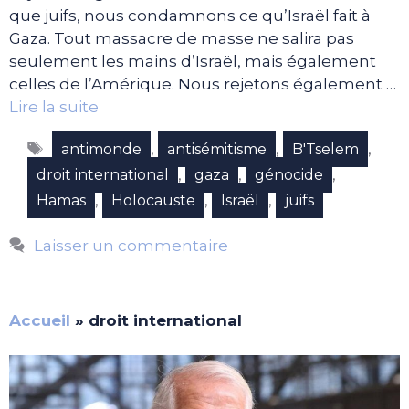
que juifs, nous condamnons ce qu’Israël fait à
Gaza. Tout massacre de masse ne salira pas
seulement les mains d’Israël, mais également
celles de l’Amérique. Nous rejetons également …
Lire la suite
Étiquettes
,
,
,
antimonde
antisémitisme
B'Tselem
,
,
,
droit international
gaza
génocide
,
,
,
Hamas
Holocauste
Israël
juifs
Laisser un commentaire
Accueil
»
droit international