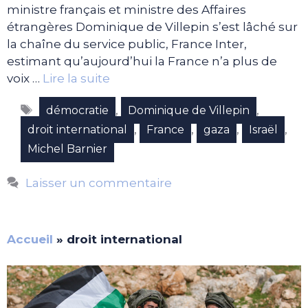
ministre français et ministre des Affaires
étrangères Dominique de Villepin s’est lâché sur
la chaîne du service public, France Inter,
estimant qu’aujourd’hui la France n’a plus de
voix …
Lire la suite
Étiquettes
,
,
démocratie
Dominique de Villepin
,
,
,
,
droit international
France
gaza
Israël
Michel Barnier
Laisser un commentaire
Accueil
»
droit international