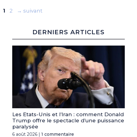
Page
Page
1
2
→
suivant
DERNIERS ARTICLES
Les Etats-Unis et l’Iran : comment Donald
Trump offre le spectacle d’une puissance
paralysée
6 août 2026 |
1 commentaire