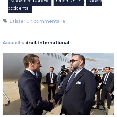
,
,
Mohamed Doumir
Oued Noun
sahara
occidental
Laisser un commentaire
Accueil
»
droit international