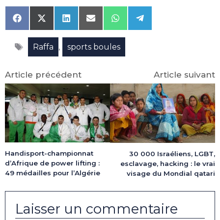
Share
Share
Share
Share
Share
Share
on
on
on
on
on
on
Facebook
X
LinkedIn
Email
WhatsApp
Telegram
Étiquettes
(Twitter)
,
Raffa
sports boules
Article précédent
Article suivant
Handisport-championnat
30 000 Israéliens, LGBT,
d’Afrique de power lifting :
esclavage, hacking : le vrai
49 médailles pour l’Algérie
visage du Mondial qatari
Laisser un commentaire