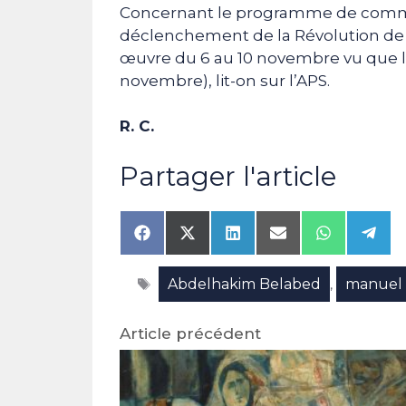
Concernant le programme de com
déclenchement de la Révolution de l
œuvre du 6 au 10 novembre vu que le
novembre), lit-on sur l’APS.
R. C.
Partager l'article
Share
Share
Share
Share
Share
Shar
on
on
on
on
on
on
Facebook
X
LinkedIn
Email
WhatsAp
Tele
Étiquettes
Abdelhakim Belabed
manuel 
(Twitter)
,
Article précédent