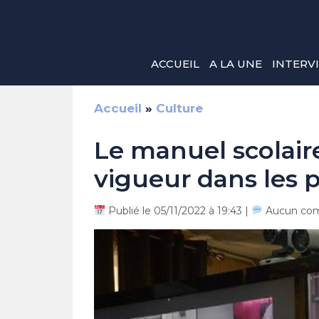
Aller
au
contenu
ACCUEIL
A LA UNE
INTERV
Accueil
»
Culture
Le manuel scolair
vigueur dans les 
Publié le 05/11/2022 à 19:43 |
Aucun com