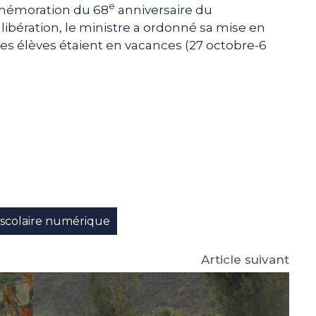
e
mémoration du 68
anniversaire du
ibération, le ministre a ordonné sa mise en
s élèves étaient en vacances (27 octobre-6
e
p
gram
scolaire numérique
Article suivant