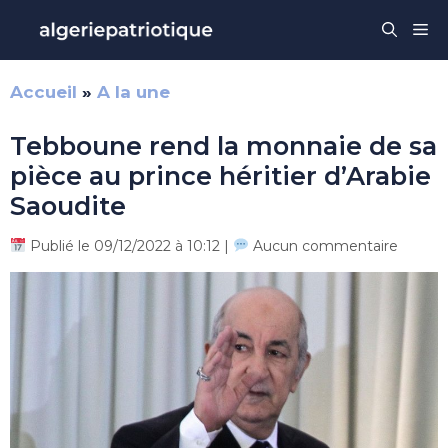
Aller
Me
au
contenu
Accueil
»
A la une
Tebboune rend la monnaie de sa
pièce au prince héritier d’Arabie
Saoudite
Publié le 09/12/2022 à 10:12 |
Aucun commentaire