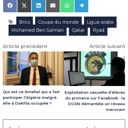
Share
Share
Share
Share
Share
Share
on
on
on
on
on
on
Facebook
X
LinkedIn
Email
WhatsApp
Telegram
Étiquettes
(Twitter)
,
,
,
Brics
Coupe du monde
Ligue arabe
,
,
Mohamed Ben Salman
Qatar
Ryad
Article précédent
Article suivant
Qui est ce Amellal qui a fait
Exploitation sexuelle d’élèves
participer l’Algérie malgré
du primaire sur Facebook : la
elle à Dakhla occupée ?
DGSN démantèle un réseau
marocain