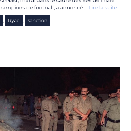
Al-Nasr, mardi dans le cadre des 8es de finale
 champions de football, a annoncé …
Lire la suite
A
Ryad
sanction
,
,