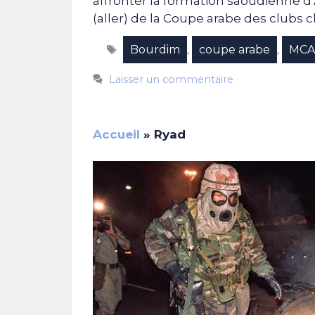
affronter la formation saoudienne d’
(aller) de la Coupe arabe des clubs
Étiquettes
Bourdim
coupe arabe
MC
,
,
Laisser un commentaire
Accueil
»
Ryad