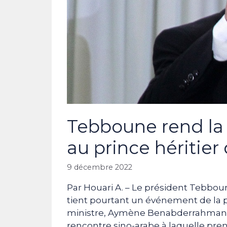
Tebboune rend la
au prince héritier
9 décembre 2022
Par Houari A. – Le président Tebbou
tient pourtant un événement de la p
ministre, Aymène Benabderrahmane, q
rencontre sino-arabe à laquelle pren