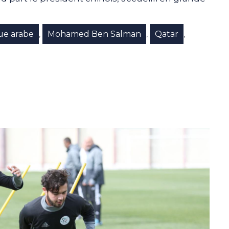
ue arabe
Mohamed Ben Salman
Qatar
,
,
,