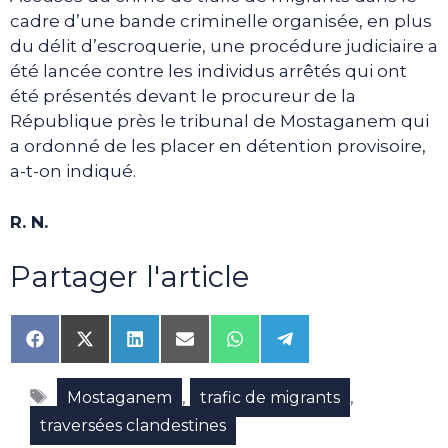
cadre d’une bande criminelle organisée, en plus
du délit d’escroquerie, une procédure judiciaire a
été lancée contre les individus arrêtés qui ont
été présentés devant le procureur de la
République près le tribunal de Mostaganem qui
a ordonné de les placer en détention provisoire,
a-t-on indiqué.
R. N.
Partager l'article
Share
Share
Share
Share
Share
Share
on
on
on
on
on
on
Facebook
X
LinkedIn
Email
WhatsApp
Telegram
Étiquettes
(Twitter)
,
,
Mostaganem
trafic de migrants
traversées clandestines