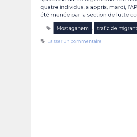
quatre individus, a appris, mardi, l’A
été menée par la section de lutte co
Étiquettes
Mostaganem
trafic de migran
,
Laisser un commentaire