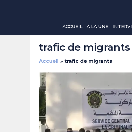
Aller
au
contenu
ACCUEIL
A LA UNE
INTERV
trafic de migrants
Accueil
»
trafic de migrants