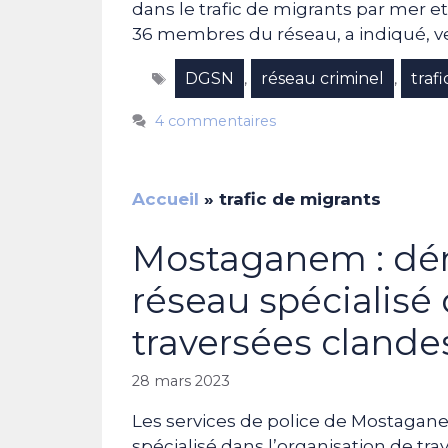
dans le trafic de migrants par mer et 
36 membres du réseau, a indiqué,
Étiquettes
DGSN
réseau criminel
traf
,
,
4 commentaires
Accueil
»
trafic de migrants
Mostaganem : dé
réseau spécialisé 
traversées clande
28 mars 2023
Les services de police de Mostaganem
spécialisé dans l’organisation de t