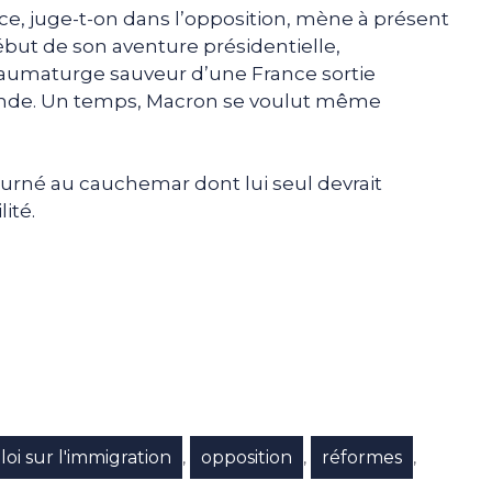
ce, juge-t-on dans l’opposition, mène à présent
 début de son aventure présidentielle,
umaturge sauveur d’une France sortie
ande. Un temps, Macron se voulut même
tourné au cauchemar dont lui seul devrait
ité.
e
p
gram
loi sur l'immigration
opposition
réformes
,
,
,