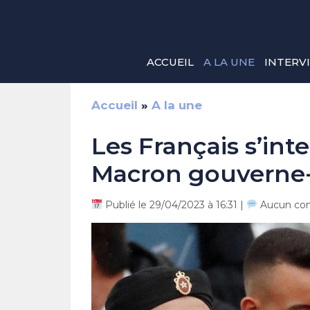
Aller
au
contenu
ACCUEIL
A LA UNE
INTERV
Accueil
»
A la une
Les Français s’in
Macron gouverne-t
Publié le 29/04/2023 à 16:31 |
Aucun co