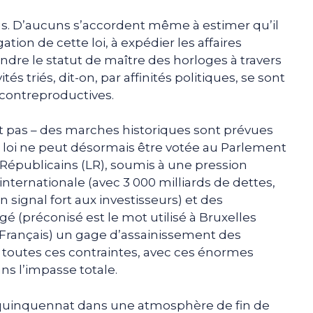
 D’aucuns s’accordent même à estimer qu’il
tion de cette loi, à expédier les affaires
endre le statut de maître des horloges à travers
és triés, dit-on, par affinités politiques, se sont
e contreproductives.
it pas – des marches historiques sont prévues
e loi ne peut désormais être votée au Parlement
 Républicains (LR), soumis à une pression
internationale (avec 3 000 milliards de dettes,
 signal fort aux investisseurs) et des
é (préconisé est le mot utilisé à Bruxelles
 Français) un gage d’assainissement des
e toutes ces contraintes, avec ces énormes
s l’impasse totale.
e quinquennat dans une atmosphère de fin de