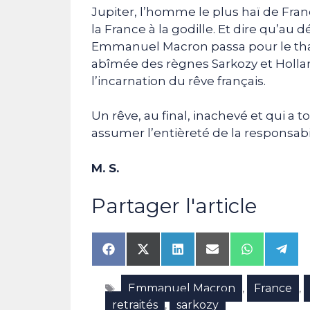
Jupiter, l’homme le plus haï de Fran
la France à la godille. Et dire qu’au
Emmanuel Macron passa pour le tha
abîmée des règnes Sarkozy et Holl
l’incarnation du rêve français.
Un rêve, au final, inachevé et qui a 
assumer l’entièreté de la responsabil
M. S.
Partager l'article
Share
Share
Share
Share
Share
Shar
on
on
on
on
on
on
Facebook
X
LinkedIn
Email
WhatsAp
Tele
Étiquettes
Emmanuel Macron
France
(Twitter)
,
,
retraités
sarkozy
,