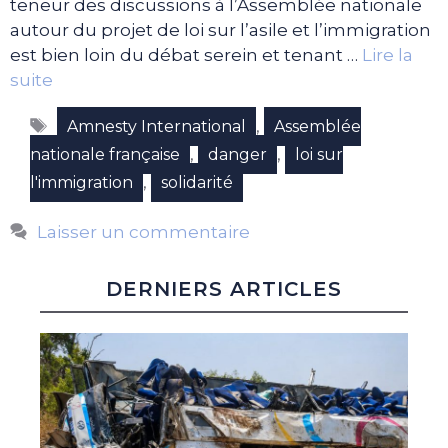
teneur des discussions à l’Assemblée nationale
autour du projet de loi sur l’asile et l’immigration
est bien loin du débat serein et tenant …
Lire la
suite
Étiquettes
,
Amnesty International
Assemblée
,
,
nationale française
danger
loi sur
,
l'immigration
solidarité
Laisser un commentaire
DERNIERS ARTICLES