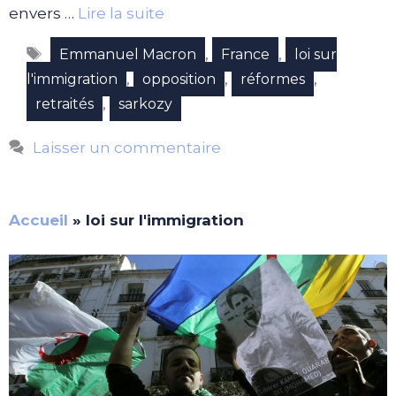
envers …
Lire la suite
Étiquettes
,
,
Emmanuel Macron
France
loi sur
,
,
,
l'immigration
opposition
réformes
,
retraités
sarkozy
Laisser un commentaire
Accueil
»
loi sur l'immigration