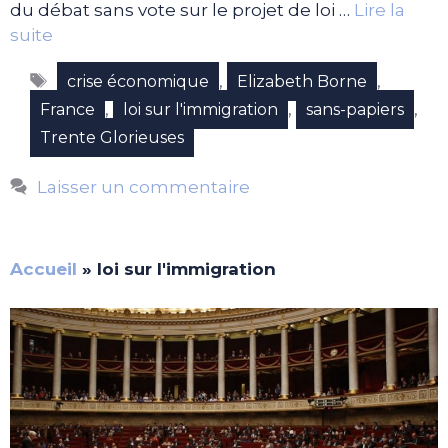
du débat sans vote sur le projet de loi …
Lire la
suite
Étiquettes
,
,
crise économique
Elizabeth Borne
,
,
,
France
loi sur l'immigration
sans-papiers
Trente Glorieuses
Laisser un commentaire
Accueil
»
loi sur l'immigration