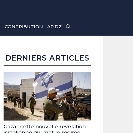
S
CONTRIBUTION
AP.DZ
DERNIERS ARTICLES
Gaza : cette nouvelle révélation
israélienne qui met le régime