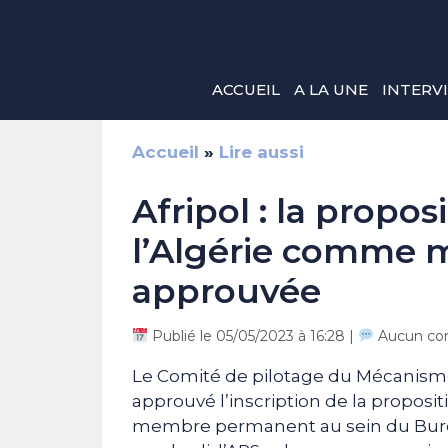
Aller
au
contenu
ACCUEIL
A LA UNE
INTERV
Accueil
»
Lire aussi
Afripol : la propo
l’Algérie comme
approuvée
Publié le 05/05/2023 à 16:28 |
Aucun co
Le Comité de pilotage du Mécanisme 
approuvé l’inscription de la proposit
membre permanent au sein du Bureau