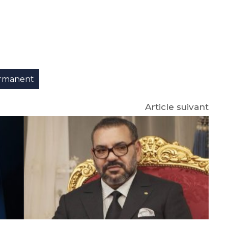
e
p
gram
rmanent
Article suivant