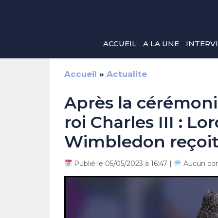
Aller
au
contenu
ACCUEIL
A LA UNE
INTERV
Accueil
»
Actualite
Après la cérémon
roi Charles III : 
Wimbledon reçoit
Publié le 05/05/2023 à 16:47 |
Aucun co