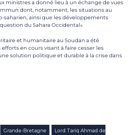
eux ministres a donné lieu à un échange de vues
 commun dont, notamment, les situations au
lo-saharien, ainsi que les développements
 question du Sahara Occidental».
uritaire et humanitaire au Soudan a été
fforts en cours visant à faire cesser les
une solution politique et durable à la crise dans
e
p
gram
Grande-Bretagne
Lord Tariq Ahmad de
,
,