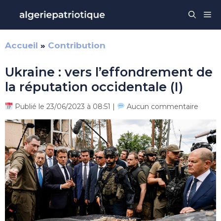
Aller
Me
au
contenu
Accueil
»
Contribution
Ukraine : vers l’effondrement de
la réputation occidentale (I)
Publié le 23/06/2023 à 08:51 |
Aucun commentaire