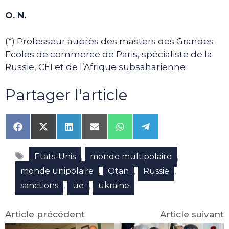
O. N.
(*) Professeur auprès des masters des Grandes
Ecoles de commerce de Paris, spécialiste de la
Russie, CEI et de l’Afrique subsaharienne
Partager l'article
Share
Share
Share
Share
Share
Share
on
on
on
on
on
on
Facebook
X
LinkedIn
Email
WhatsApp
Telegram
Étiquettes
(Twitter)
,
,
Etats-Unis
monde multipolaire
,
,
,
monde unipolaire
Otan
Russie
,
,
sanctions
ue
ukraine
Article précédent
Article suivant