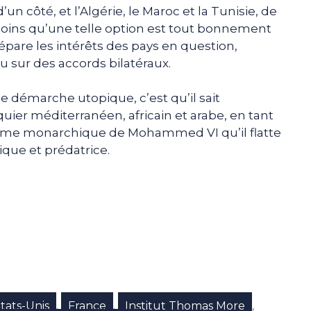
d’un côté, et l’Algérie, le Maroc et la Tunisie, de
moins qu’une telle option est tout bonnement
pare les intérêts des pays en question,
u sur des accords bilatéraux.
le démarche utopique, c’est qu’il sait
quier méditerranéen, africain et arabe, en tant
égime monarchique de Mohammed VI qu’il flatte
ique et prédatrice.
e
p
gram
tats-Unis
France
Institut Thomas More
,
,
,