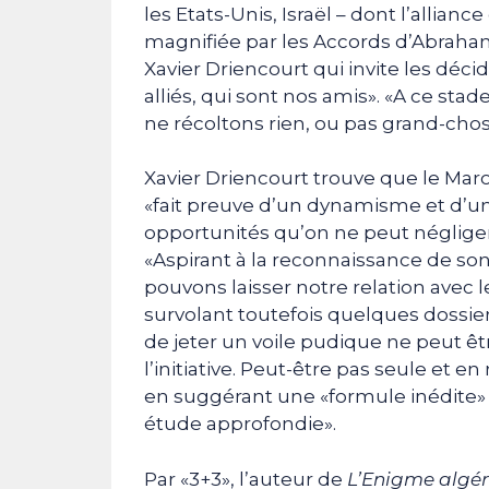
les Etats-Unis, Israël – dont l’allian
magnifiée par les Accords d’Abraham 
Xavier Driencourt qui invite les déc
alliés, qui sont nos amis». «A ce s
ne récoltons rien, ou pas grand-chose,
Xavier Driencourt trouve que le Maroc 
«fait preuve d’un dynamisme et d’u
opportunités qu’on ne peut négliger
«Aspirant à la reconnaissance de so
pouvons laisser notre relation avec l
survolant toutefois quelques dossie
de jeter un voile pudique ne peut êt
l’initiative. Peut-être pas seule et e
en suggérant une «formule inédite» :
étude approfondie».
Par «3+3», l’auteur de
L’Enigme algé