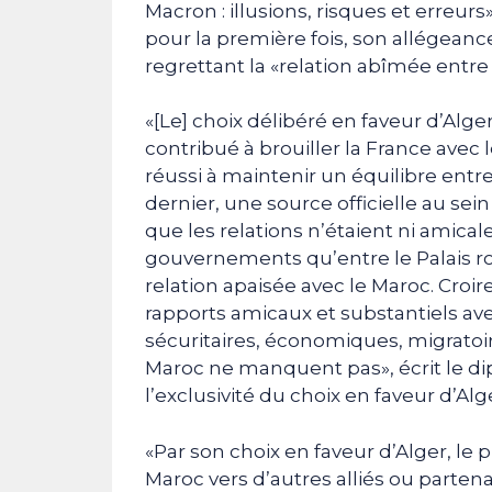
Macron : illusions, risques et erreur
pour la première fois, son allégea
regrettant la «relation abîmée entre
«[Le] choix délibéré en faveur d’Alg
contribué à brouiller la France avec l
réussi à maintenir un équilibre entr
dernier, une source officielle au se
que les relations n’étaient ni amical
gouvernements qu’entre le Palais roya
relation apaisée avec le Maroc. Croir
rapports amicaux et substantiels avec
sécuritaires, économiques, migratoire
Maroc ne manquent pas», écrit le dip
l’exclusivité du choix en faveur d’Alg
«Par son choix en faveur d’Alger, le 
Maroc vers d’autres alliés ou parten