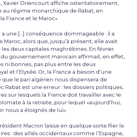
s», Xavier Driencourt affiche ostentatoirement,
nce au régime monarchique de Rabat, en
 la France et le Maroc»
er a une […] conséquence dommageable : il a
e Maroc, alors que, jusqu’à présent, elle avait
e les deux capitales maghrébines. En février
in du gouvernement marocain affirmait, en effet,
es ni bonnes, pas plus entre les deux
l et l’Elysée. Or, la France a besoin d’une
e que le pari algérien nous dispensera de
 Rabat est une erreur : les dossiers politiques,
s sur lesquels la France doit travailler avec le
lomate à la retraite, pour lequel «aujourd’hui,
er nous a éloignés de lui».
président Macron laisse en quelque sorte filer le
aires : des alliés occidentaux comme l’Espagne,