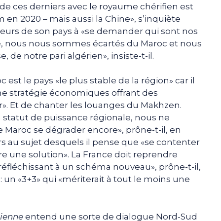
ce de ces derniers avec le royaume chérifien est
en 2020 – mais aussi la Chine», s’inquiète
ideurs de son pays à «se demander qui sont nos
tade, nous nous sommes écartés du Maroc et nous
 de notre pari algérien», insiste-t-il.
est le pays «le plus stable de la région» car il
ne stratégie économiques offrant des
». Et de chanter les louanges du Makhzen.
n statut de puissance régionale, nous ne
e Maroc se dégrader encore», prône-t-il, en
rs au sujet desquels il pense que «se contenter
re une solution». La France doit reprendre
n réfléchissant à un schéma nouveau», prône-t-il,
 un «3+3» qui «mériterait à tout le moins une
rienne
entend une sorte de dialogue Nord-Sud