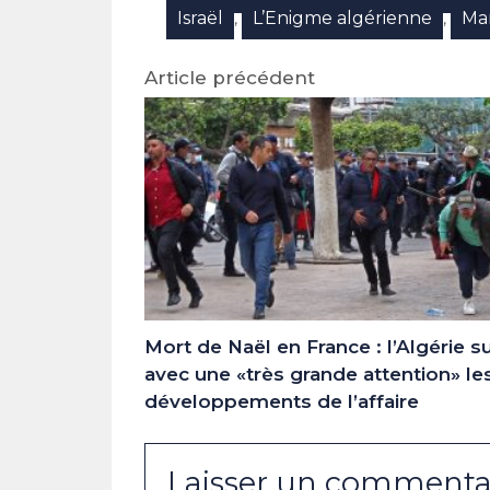
Israël
L’Enigme algérienne
Ma
,
,
Article précédent
Mort de Naël en France : l’Algérie su
avec une «très grande attention» le
développements de l’affaire
Laisser un commenta