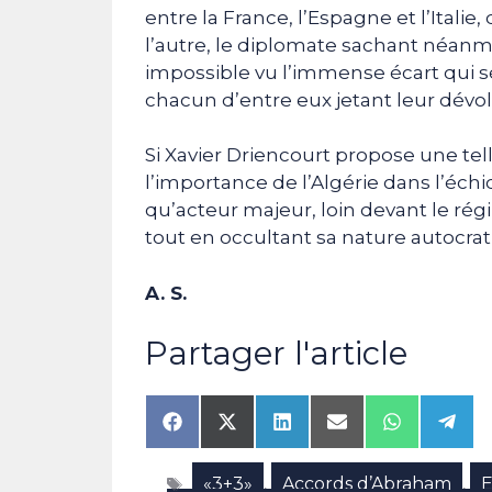
entre la France, l’Espagne et l’Italie, 
l’autre, le diplomate sachant néan
impossible vu l’immense écart qui sé
chacun d’entre eux jetant leur dévol
Si Xavier Driencourt propose une tel
l’importance de l’Algérie dans l’échi
qu’acteur majeur, loin devant le r
tout en occultant sa nature autocrat
A. S.
Partager l'article
Share
Share
Share
Share
Share
Shar
on
on
on
on
on
on
Facebook
X
LinkedIn
Email
WhatsAp
Tele
Étiquettes
«3+3»
Accords d’Abraham
E
(Twitter)
,
,