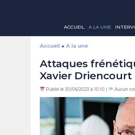
Aller
au
contenu
ACCUEIL
A LA UNE
INTERV
Accueil
»
A la une
Attaques frénétiqu
Xavier Driencourt
Publié le 30/06/2023 à 10:10 |
Aucun co