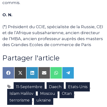
commis.
O. N.
(*) Président du CCIE, spécialiste de la Russie, CEI
et de l’Afrique subsaharienne, ancien directeur
de l’MBA, ancien professeur auprès des masters
des Grandes Ecoles de commerce de Paris
Partager l'article
Share
Share
Share
Share
Share
Share
on
on
on
on
on
on
Facebook
X
LinkedIn
Email
WhatsApp
Telegram
Étiquettes
(Twitter)
,
,
,
11-Septembre
Daech
Etats-Unis
,
,
,
Islam Halilov
Moscou
Otan
,
terrorisme
ukraine