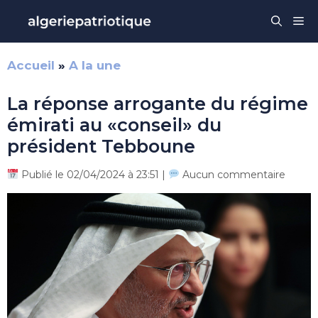
Aller
Me
au
contenu
Accueil
»
A la une
La réponse arrogante du régime
émirati au «conseil» du
président Tebboune
Publié le 02/04/2024 à 23:51 |
Aucun commentaire