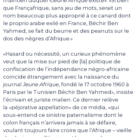
maintien duquel «
Jeune Afrique
existe». «Si bien
que Françafrique, sans jeu de mots, serait un
nom beaucoup plus approprié à ce canard dont
le proprio arabe exilé en France, Béchir Ben
Yahmed, se fait du beurre et des peanuts sur le
dos des nègres d’Afrique.»
«Hasard ou nécessité, un curieux phénomène
veut que la mise sur pied de [la] politique de
confiscation de l’indépendance négro-africaine
coïncide étrangement avec la naissance du
journal
Jeune Afrique
, fondé le 17 octobre 1960 à
Paris par le Tunisien Béchir Ben Yahmed», insiste
l’écrivain et juriste malien. Ce dernier relève
la «péjorative appellation» de ce média, «qui
sous-entend ce sinistre paternalisme dont le
colon français n’arrivera jamais à se défaire,
voulant toujours faire croire que l’Afrique – vieille