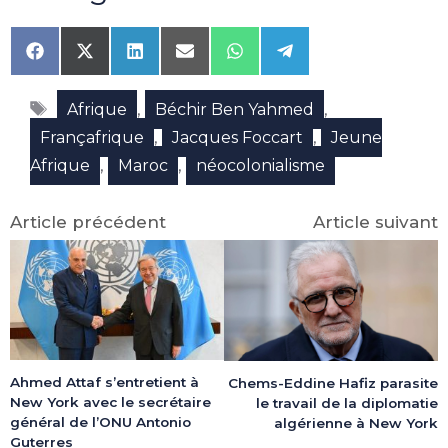
Share
Share
Share
Share
Share
Share
on
on
on
on
on
on
Facebook
X
LinkedIn
Email
WhatsApp
Telegram
Étiquettes
(Twitter)
,
,
Afrique
Béchir Ben Yahmed
,
,
Françafrique
Jacques Foccart
Jeune
,
,
Afrique
Maroc
néocolonialisme
Article précédent
Article suivant
Ahmed Attaf s’entretient à
Chems-Eddine Hafiz parasite
New York avec le secrétaire
le travail de la diplomatie
général de l’ONU Antonio
algérienne à New York
Guterres