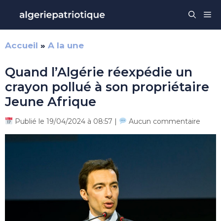
Aller
Me
au
contenu
Accueil
»
A la une
Quand l’Algérie réexpédie un
crayon pollué à son propriétaire
Jeune Afrique
Publié le 19/04/2024 à 08:57 |
Aucun commentaire