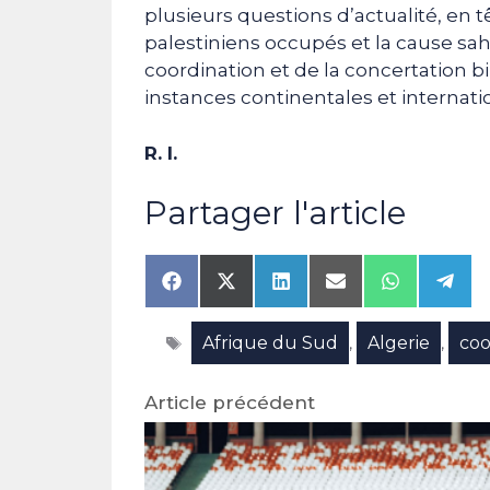
plusieurs questions d’actualité, en tê
palestiniens occupés et la cause sa
coordination et de la concertation bi
instances continentales et internati
R. I.
Partager l'article
Share
Share
Share
Share
Share
Shar
on
on
on
on
on
on
Facebook
X
LinkedIn
Email
WhatsAp
Tele
Étiquettes
Afrique du Sud
Algerie
coo
(Twitter)
,
,
Article précédent