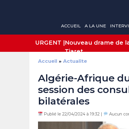
Aller
au
contenu
ACCUEIL
A LA UNE
INTERV
URGENT |
Nouveau drame de la 
Tiaret
Accueil
»
Actualite
Algérie-Afrique d
session des consul
bilatérales
Publié le 22/04/2024 à 19:32 |
Aucun co