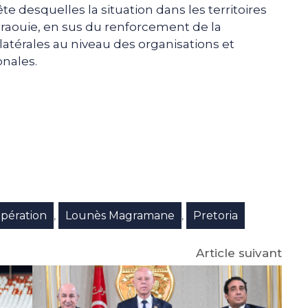
te desquelles la situation dans les territoires
hraouie, en sus du renforcement de la
latérales au niveau des organisations et
onales.
e
p
gram
pération
Lounès Magramane
Pretoria
,
,
Article suivant