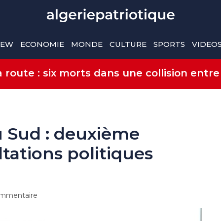
IEW
ECONOMIE
MONDE
CULTURE
SPORTS
VIDEO
route : six morts dans une collision entre
u Sud : deuxième
tations politiques
mmentaire