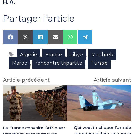
H. A.
Partager l'article
Share
Share
Share
Share
Share
Share
on
on
on
on
on
on
Facebook
X
LinkedIn
Email
WhatsApp
Telegram
Étiquettes
(Twitter)
,
,
,
,
Algerie
France
Libye
Maghreb
,
,
Maroc
rencontre tripartite
Tunisie
Article précédent
Article suivant
Qui veut impliquer l’armée
La France convoite l’Afrique :
algérienne dans la guerre
tentations et manœuvres