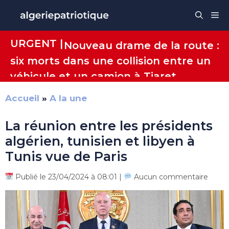
Aller
Me
au
contenu
URGENT |
Nouveau drame de la route :
six morts dans une collision entre un
véhicule et un camion à Tiaret
Accueil
»
A la une
La réunion entre les présidents
algérien, tunisien et libyen à
Tunis vue de Paris
Publié le 23/04/2024 à 08:01 |
Aucun commentaire