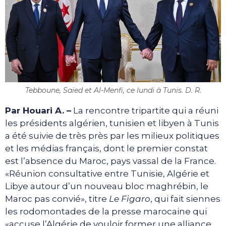
Tebboune, Saïed et Al-Menfi, ce lundi à Tunis. D. R.
Par Houari A. –
La rencontre tripartite qui a réuni
les présidents algérien, tunisien et libyen à Tunis
a été suivie de très près par les milieux politiques
et les médias français, dont le premier constat
est l’absence du Maroc, pays vassal de la France.
«Réunion consultative entre Tunisie, Algérie et
Libye autour d’un nouveau bloc maghrébin, le
Maroc pas convié», titre
Le Figaro
, qui fait siennes
les rodomontades de la presse marocaine qui
«accuse l’Algérie de vouloir former une alliance