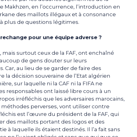
e Makhzen, en l’occurrence, l’introduction en
Berkane des maillots illégaux et à consonance
à plus de questions légitimes.
 rechange pour une équipe adverse ?
, mais surtout ceux de la FAF, ont enchaîné
beaucoup de gens douter sur leurs
Car, au lieu de se garder de faire des
re la décision souveraine de l’Etat algérien
ère, sur laquelle ni la CAF ni la FIFA ne
s responsables ont laissé libre cours à un
ropos irréfléchis que les adversaires marocains,
 méthodes perverses, vont utiliser contre
léchis est l’œuvre du président de la FAF, qui
r des maillots portant des logos et des
 à laquelle ils étaient destinés. Il l’a fait sans
e ne l’y aient obligés et sans que qui que ce