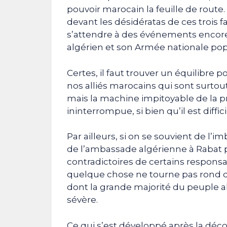
pouvoir marocain la feuille de route.
devant les désidératas de ces trois fa
s’attendre à des événements encore p
algérien et son Armée nationale popu
Certes, il faut trouver un équilibre
nos alliés marocains qui sont surtout 
mais la machine impitoyable de la 
ininterrompue, si bien qu’il est diffic
Par ailleurs, si on se souvient de l’
de l’ambassade algérienne à Rabat pa
contradictoires de certains respons
quelque chose ne tourne pas rond da
dont la grande majorité du peuple al
sévère.
Ce qui s’est développé après la déc