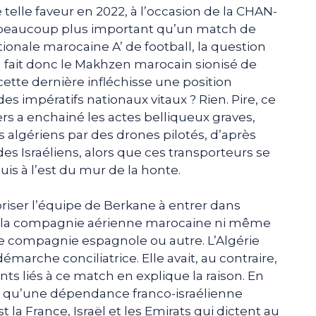
 telle faveur en 2022, à l’occasion de la CHAN-
 beaucoup plus important qu’un match de
tionale marocaine A’ de football, la question
a fait donc le Makhzen marocain sionisé de
cette dernière infléchisse une position
es impératifs nationaux vitaux ? Rien. Pire, ce
s a enchainé les actes belliqueux graves,
 algériens par des drones pilotés, d’après
es Israéliens, alors que ces transporteurs se
uis à l’est du mur de la honte.
oriser l’équipe de Berkane à entrer dans
de la compagnie aérienne marocaine ni même
e compagnie espagnole ou autre. L’Algérie
émarche conciliatrice. Elle avait, au contraire,
ts liés à ce match en explique la raison. En
nt qu’une dépendance franco-israélienne
t la France, Israël et les Emirats qui dictent au