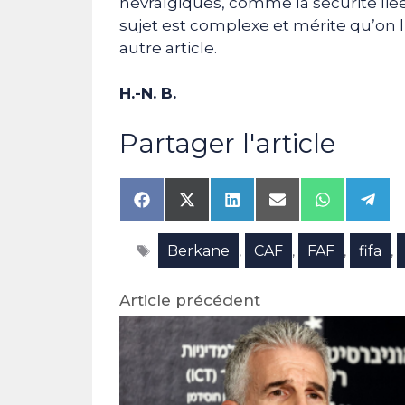
névralgiques, comme la sécurité liée 
sujet est complexe et mérite qu’on l
autre article.
H.-N. B.
Partager l'article
Share
Share
Share
Share
Share
Shar
on
on
on
on
on
on
Facebook
X
LinkedIn
Email
WhatsAp
Tele
Étiquettes
Berkane
CAF
FAF
fifa
(Twitter)
,
,
,
,
Article précédent