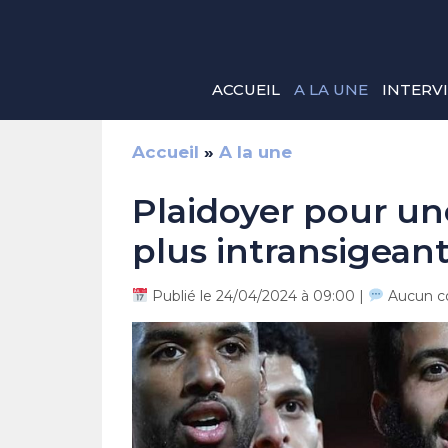
Aller
au
contenu
ACCUEIL
A LA UNE
INTERV
Accueil
»
A la une
Plaidoyer pour un
plus intransigeant
Publié le 24/04/2024 à 09:00 |
Aucun c