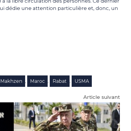
à la libre circulation des personnes. Ce dernier
ui dédie une attention particulière et, donc, un
e
p
gram
Makhzen
Maroc
Rabat
USMA
,
,
,
Article suivant