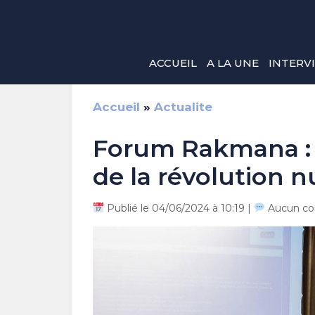
Aller
au
contenu
ACCUEIL
A LA UNE
INTERV
Accueil
»
Actualite
Forum Rakmana : p
de la révolution 
Publié le 04/06/2024 à 10:19 |
Aucun co