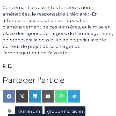
Concernant les assiettes foncières non
aménagées, le responsable a déclaré : «En
attendant l’accélération de l’opération
d’aménagement de ces dernières, et la mise en
place des agences chargées de l’aménagement,
on proposera la possibilité de négocier avec le
porteur de projet de se charger de
l’aménagement de l’assiette.»
R. E.
Partager l'article
Share
Share
Share
Share
Share
Share
on
on
on
on
on
on
Facebook
X
LinkedIn
Email
WhatsApp
Telegram
Étiquettes
(Twitter)
,
,
aluminium
groupe malaisien