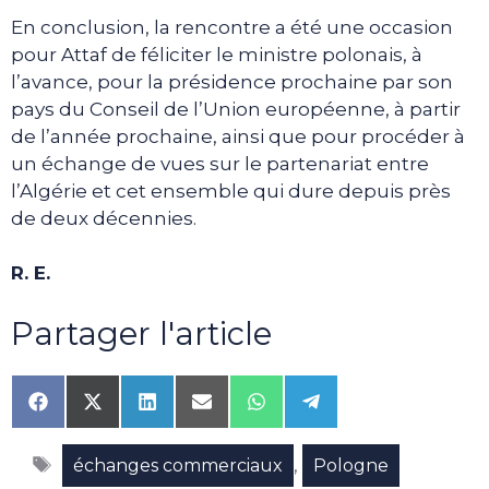
En conclusion, la rencontre a été une occasion
pour Attaf de féliciter le ministre polonais, à
l’avance, pour la présidence prochaine par son
pays du Conseil de l’Union européenne, à partir
de l’année prochaine, ainsi que pour procéder à
un échange de vues sur le partenariat entre
l’Algérie et cet ensemble qui dure depuis près
de deux décennies.
R. E.
Partager l'article
Share
Share
Share
Share
Share
Share
on
on
on
on
on
on
Facebook
X
LinkedIn
Email
WhatsApp
Telegram
Étiquettes
(Twitter)
,
échanges commerciaux
Pologne