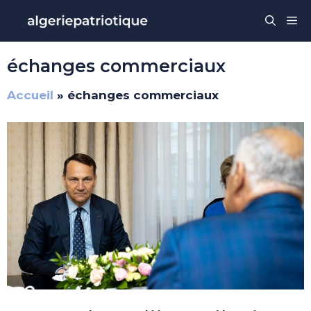
Aller
Me
au
contenu
échanges commerciaux
Accueil
»
échanges commerciaux