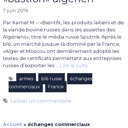
7 juin 2019
Par Kamel M. – «Bientôt, les produits laitiers et de
la viande bovine russes dans les assiettes des
Algériens», titre le média russe Sputnik. Après le
blé, un marché jusque-là dominé par la France,
«Alger et Moscou ont dernièrement adopté les
textes de certificats permettant aux entreprises
russes d’exporter les …
Lire la suite
Étiquettes
,
,
armes
blé russe
échanges
,
commerciaux
France
Laisser un commentaire
Accueil
»
échanges commerciaux