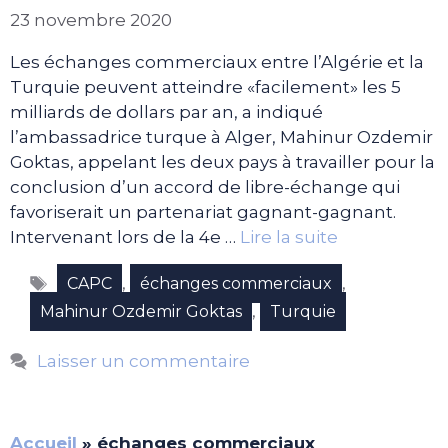
23 novembre 2020
Les échanges commerciaux entre l’Algérie et la
Turquie peuvent atteindre «facilement» les 5
milliards de dollars par an, a indiqué
l’ambassadrice turque à Alger, Mahinur Ozdemir
Goktas, appelant les deux pays à travailler pour la
conclusion d’un accord de libre-échange qui
favoriserait un partenariat gagnant-gagnant.
Intervenant lors de la 4e …
Lire la suite
Étiquettes
,
,
CAPC
échanges commerciaux
,
Mahinur Ozdemir Goktas
Turquie
Laisser un commentaire
Accueil
»
échanges commerciaux