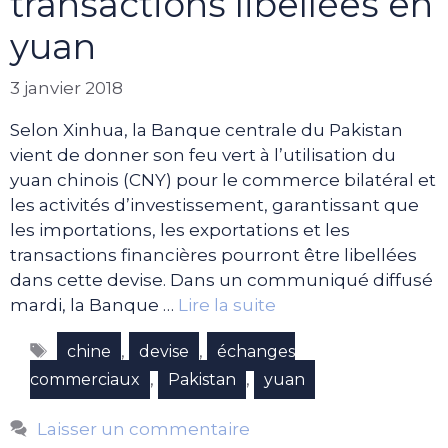
transactions libellées en
yuan
3 janvier 2018
Selon Xinhua, la Banque centrale du Pakistan
vient de donner son feu vert à l’utilisation du
yuan chinois (CNY) pour le commerce bilatéral et
les activités d’investissement, garantissant que
les importations, les exportations et les
transactions financières pourront être libellées
dans cette devise. Dans un communiqué diffusé
mardi, la Banque …
Lire la suite
Étiquettes
,
,
chine
devise
échanges
,
,
commerciaux
Pakistan
yuan
Laisser un commentaire