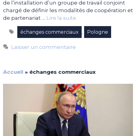
de l’installation d’un groupe de travail conjoint
chargé de définir les modalités de coopération et
de partenariat …
Lire la suite
Étiquettes
,
échanges commerciaux
Pologne
Laisser un commentaire
Accueil
»
échanges commerciaux