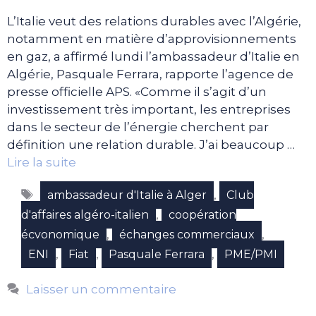
L’Italie veut des relations durables avec l’Algérie,
notamment en matière d’approvisionnements
en gaz, a affirmé lundi l’ambassadeur d’Italie en
Algérie, Pasquale Ferrara, rapporte l’agence de
presse officielle APS. «Comme il s’agit d’un
investissement très important, les entreprises
dans le secteur de l’énergie cherchent par
définition une relation durable. J’ai beaucoup …
Lire la suite
Étiquettes
,
ambassadeur d'Italie à Alger
Club
,
d'affaires algéro-italien
coopération
,
,
écvonomique
échanges commerciaux
,
,
,
ENI
Fiat
Pasquale Ferrara
PME/PMI
Laisser un commentaire