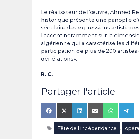
Le réalisateur de l’œuvre, Ahmed Re
historique présente une panoplie d’ar
séculaire des expressions artistiques
l’accent notamment sur la dimensio
algérienne qui a caractérisé les diff
participation de plus de 200 artistes
générations».
R. C.
Partager l'article
Share
Share
Share
Share
Share
Shar
on
on
on
on
on
on
Facebook
X
LinkedIn
Email
WhatsAp
Tele
Étiquettes
Fête de l’indépendance
opéra
(Twitter)
,