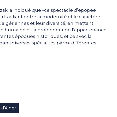
zak, a indiqué que «ce spectacle d’épopée
ts alliant entre la modernité et le caractère
 algériennes et leur diversité, en mettant
n humaine et la profondeur de l’appartenance
érentes époques historiques, et ce avec la
 dans diverses spécialités parmi différentes
e
p
gram
 d'Alger