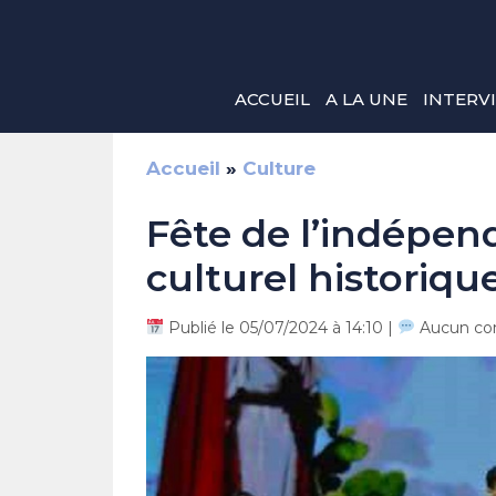
Aller
au
contenu
ACCUEIL
A LA UNE
INTERV
Accueil
»
Culture
Fête de l’indépen
culturel historiqu
Publié le 05/07/2024 à 14:10 |
Aucun co