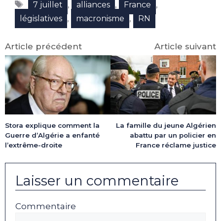
Étiquettes
(Twitter)
,
,
,
7 juillet
alliances
France
,
,
législatives
macronisme
RN
Article précédent
Article suivant
La famille du jeune Algérien
Stora explique comment la
abattu par un policier en
Guerre d’Algérie a enfanté
France réclame justice
l’extrême-droite
Laisser un commentaire
Commentaire