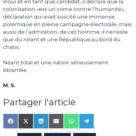
inouï et en tant que candidat, il déclara que la
colonisation «est un crime contre l’humanité»,
déclaration qui avait suscité une immense
polémique en pleine campagne électorale, mais
aussi de l’admiration, de cet homme, il ne reste
que du néant et une République au bord du
chaos.
Néant total et une nation sérieusement
ébranlée.
M. S.
Partager l'article
Share
Share
Share
Share
Share
Share
on
on
on
on
on
on
Facebook
X
LinkedIn
Email
WhatsApp
Telegram