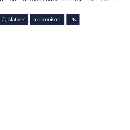
législatives
macronisme
RN
,
,