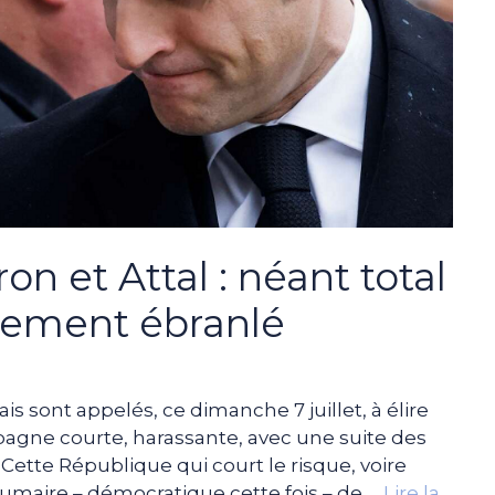
n et Attal : néant total
sement ébranlé
ais sont appelés, ce dimanche 7 juillet, à élire
agne courte, harassante, avec une suite des
 Cette République qui court le risque, voire
rumaire – démocratique cette fois – de …
Lire la