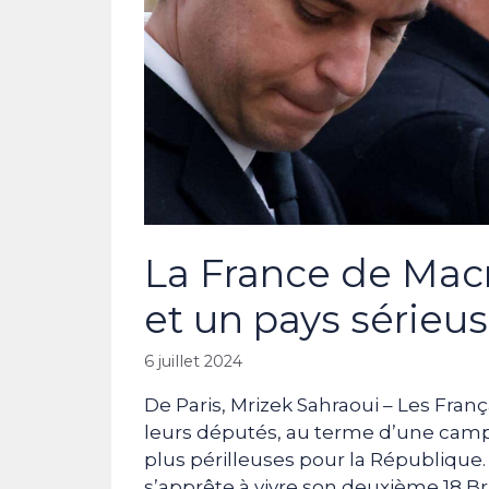
La France de Macro
et un pays sérieu
6 juillet 2024
De Paris, Mrizek Sahraoui­ – Les Franç
leurs députés, au terme d’une camp
plus périlleuses pour la République.
s’apprête à vivre son deuxième 18 B