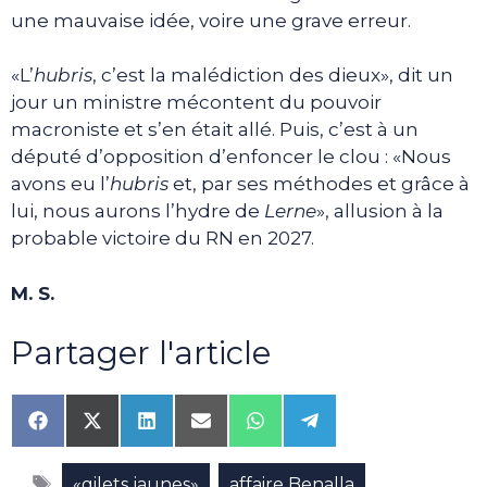
une mauvaise idée, voire une grave erreur.
«L’
hubris
, c’est la malédiction des dieux», dit un
jour un ministre mécontent du pouvoir
macroniste et s’en était allé. Puis, c’est à un
député d’opposition d’enfoncer le clou : «Nous
avons eu l’
hubris
et, par ses méthodes et grâce à
lui, nous aurons l’hydre de
Lerne
», allusion à la
probable victoire du RN en 2027.
M. S.
Partager l'article
Share
Share
Share
Share
Share
Share
on
on
on
on
on
on
Facebook
X
LinkedIn
Email
WhatsApp
Telegram
Étiquettes
(Twitter)
,
,
«gilets jaunes»
affaire Benalla