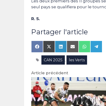
Les deux premiers des 11 groupes ser
seul pays se qualifiera pour le tourn
R. S.
Partager l'article
Share
Share
Share
Share
Share
Shar
on
on
on
on
on
on
Facebook
X
LinkedIn
Email
WhatsAp
Tele
Étiquettes
CAN 2025
les Verts
(Twitter)
,
Article précédent