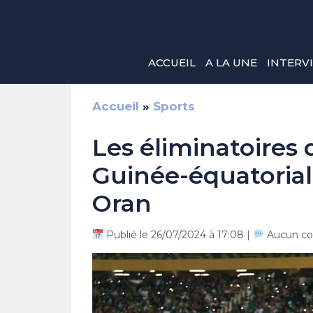
Aller
au
contenu
ACCUEIL
A LA UNE
INTERV
Accueil
»
Sports
Les éliminatoires 
Guinée-équatorial
Oran
Publié le 26/07/2024 à 17:08 |
Aucun co