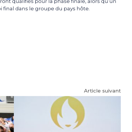
ont qualifiés pour la phase finale, alors qu’un
oi final dans le groupe du pays hôte.
e
p
gram
Article suivant