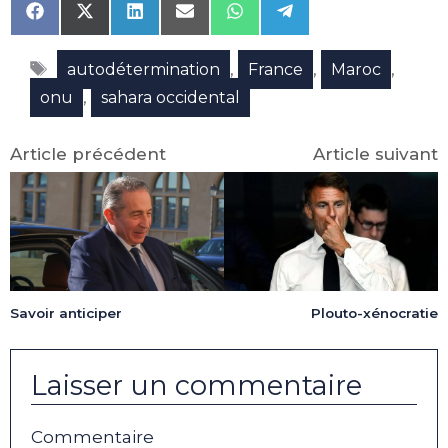
Share
Share
Share
Share
Share
Share
on
on
on
on
on
on
Facebook
X
LinkedIn
Email
WhatsApp
Telegram
Étiquettes
(Twitter)
,
,
,
autodétermination
France
Maroc
,
onu
sahara occidental
Article précédent
Article suivant
Savoir anticiper
Plouto-xénocratie
Laisser un commentaire
Commentaire