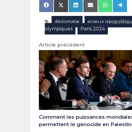
Share
Share
Share
Share
Share
Shar
on
on
on
on
on
on
Facebook
X
LinkedIn
Email
WhatsAp
Tele
Étiquettes
diplomatie
enjeux géopolitiq
(Twitter)
,
olympiques
Paris 2024
,
Article précédent
Comment les puissances mondiale
permettent le génocide en Palestin