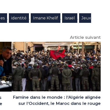
e
p
gram
ues
identité
Imane Khelif
Israël
Jeux
,
,
,
,
Article suivant
Famine dans le monde : l’Algérie alignée
s
sur l’Occident, le Maroc dans le rouge
e