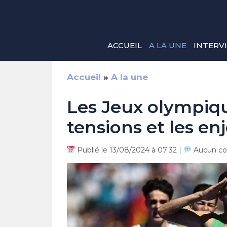
Aller
au
contenu
ACCUEIL
A LA UNE
INTERV
Accueil
»
A la une
Les Jeux olympiqu
tensions et les e
Publié le 13/08/2024 à 07:32 |
Aucun co